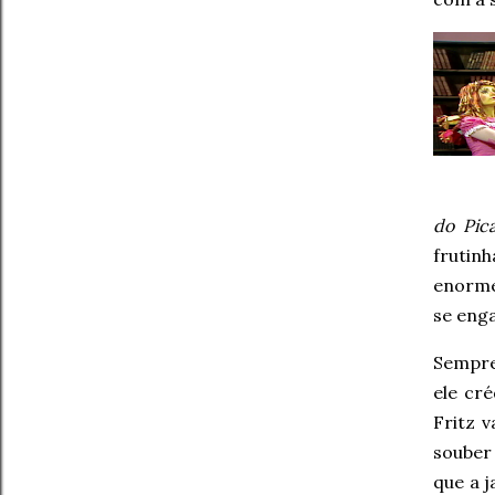
do Pic
frutin
enorme
se eng
Sempre
ele cr
Fritz 
souber
que a 