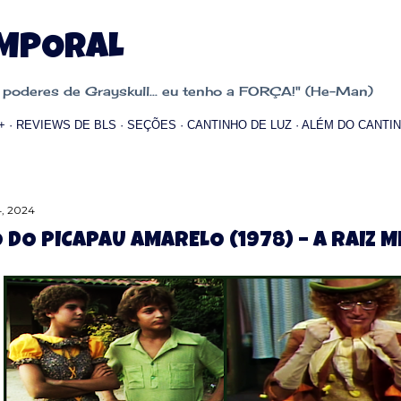
Pular para o conteúdo principal
EMPORAL
oderes de Grayskull... eu tenho a FORÇA!" (He-Man)
+
REVIEWS DE BLS
SEÇÕES
CANTINHO DE LUZ
ALÉM DO CANTIN
, 2024
O DO PICAPAU AMARELO (1978) – A RAIZ 