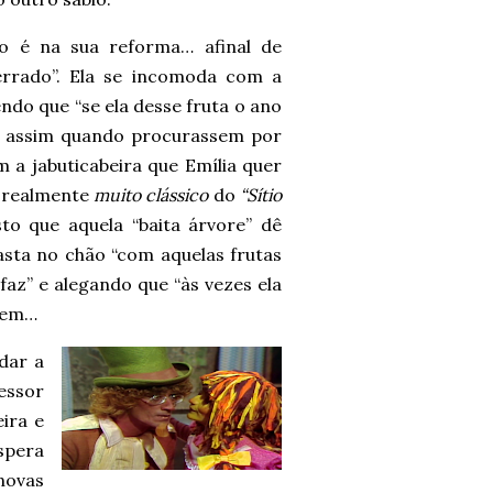
 é na sua reforma… afinal de
 errado”. Ela se incomoda com a
endo que “se ela desse fruta o ano
ia assim quando procurassem por
m a jabuticabeira que Emília quer
é realmente
muito clássico
do
“Sítio
sto que aquela “baita árvore” dê
asta no chão “com aquelas frutas
az” e alegando que “às vezes ela
azem…
dar a
essor
ira e
espera
novas