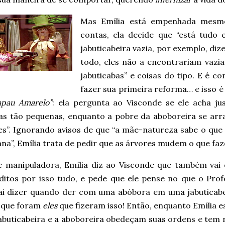
Mas Emília está empenhada mesmo
contas, ela decide que “está tudo
jabuticabeira vazia, por exemplo, diz
todo, eles não a encontrariam vaz
jabuticabas” e coisas do tipo. E é co
fazer sua primeira reforma… e isso 
apau Amarelo”
: ela pergunta ao Visconde se ele acha ju
has tão pequenas, enquanto a pobre da aboboreira se arr
s”. Ignorando avisos de que “a mãe-natureza sabe o que f
ana”, Emília trata de pedir que as árvores mudem o que f
 manipuladora, Emília diz ao Visconde que também vai 
éditos por isso tudo, e pede que ele pense no que o Prof
vai dizer quando der com uma abóbora em uma jabuticabe
 que foram
eles
que fizeram isso! Então, enquanto Emília 
jabuticabeira e a aboboreira obedeçam suas ordens e tem 