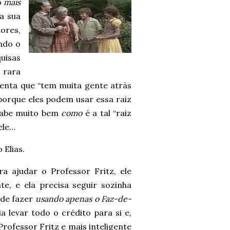
o
mais
a sua
dores,
ndo o
uisas
 rara
Benta que “tem muita gente atrás
 porque eles podem usar essa raiz
 sabe muito bem
como
é a tal “raiz
ele…
Elias.
a ajudar o Professor Fritz, ele
e, e ela precisa seguir sozinha
ode fazer
usando apenas o Faz-de-
a levar todo o crédito para si e,
rofessor Fritz e mais inteligente