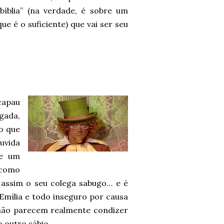
bíblia” (na verdade, é sobre um
ue é o suficiente) que vai ser seu
capau
gada,
o que
duvida
ue um
 como
o assim o seu colega sabugo… e é
 Emília e todo inseguro por causa
 não parecem realmente condizer
o outro sábio.