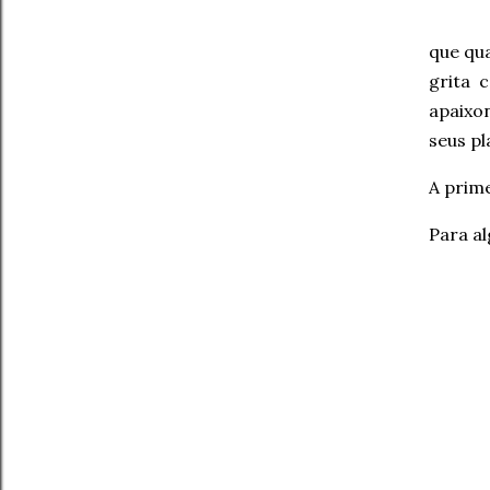
que qua
grita 
apaixo
seus p
A prime
Para al