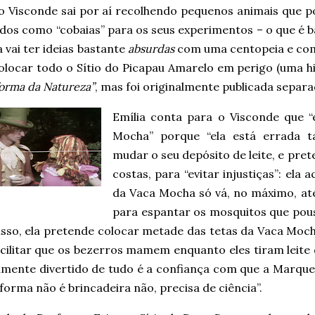
, o Visconde sai por aí recolhendo pequenos animais que 
ados como “cobaias” para os seus experimentos – o que é 
a vai ter ideias bastante
absurdas
com uma centopeia e com 
olocar todo o Sítio do Picapau Amarelo em perigo (uma hi
orma da Natureza”
, mas foi originalmente publicada separ
Emília conta para o Visconde que 
Mocha” porque “ela está errada t
mudar o seu depósito de leite, e pre
costas, para “evitar injustiças”: el
da Vaca Mocha só vá, no máximo, até
para espantar os mosquitos que pou
isso, ela pretende colocar metade das tetas da Vaca Moc
cilitar que os bezerros mamem enquanto eles tiram leite 
amente divertido de tudo é a confiança com que a Marques
forma não é brincadeira não, precisa de ciência”.