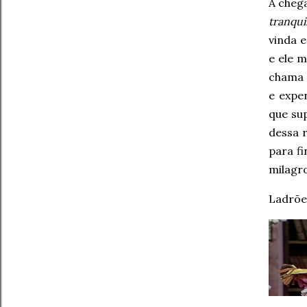
A cheg
tranqui
vinda e
e ele 
chama d
e expe
que su
dessa r
para f
milagro
Ladrõe