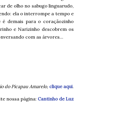
car de olho no sabugo linguarudo,
zendo: ela o interrompe a tempo e
e é demais para o coraçãozinho
rinho e Narizinho descobrem os
 conversando com as árvores…
tio do Picapau Amarelo
,
clique aqui
.
ite nossa página:
Cantinho de Luz