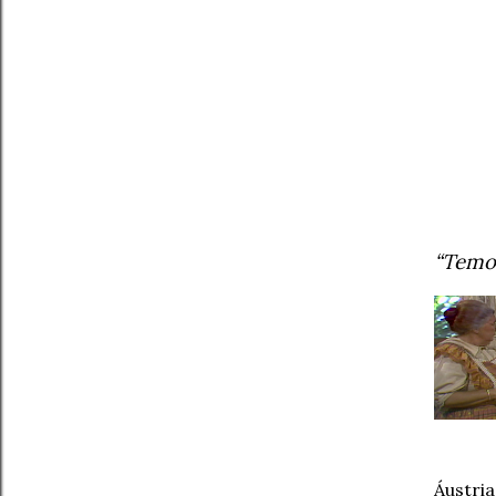
“Temos
Áustria