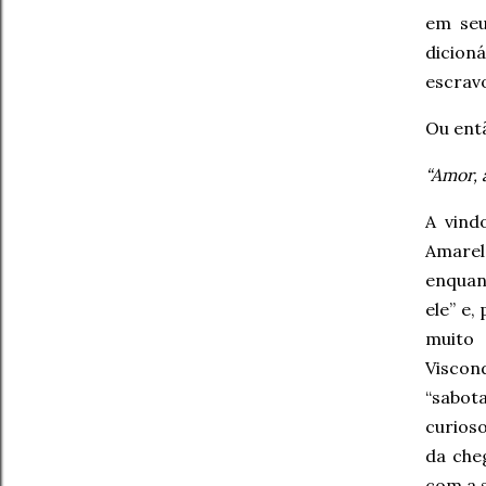
em seu
dicioná
escravo
Ou ent
“Amor, 
A vind
Amarel
enquan
ele” e,
muito 
Viscon
“sabot
curios
da che
com a 