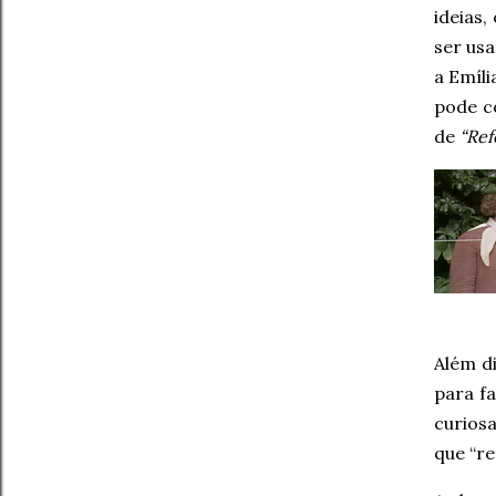
ideias
ser us
a Emíli
pode c
de
“Ref
Além d
para fa
curios
que “re