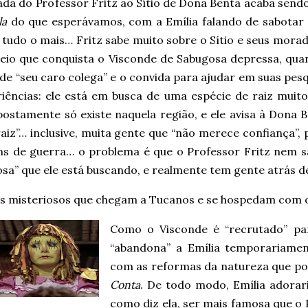
ada do Professor Fritz ao Sítio de Dona Benta acaba send
la
do que esperávamos, com a Emília falando de sabotar 
 tudo o mais… Fritz sabe muito sobre o Sítio e seus mora
meio que conquista o Visconde de Sabugosa depressa, qua
e “seu caro colega” e o convida para ajudar em suas pesq
riências: ele está em busca de uma espécie de raiz muito
postamente só existe naquela região, e ele avisa à Dona 
aiz”… inclusive, muita gente que “não merece confiança”,
ins de guerra… o problema é que o Professor Fritz nem
sa” que ele está buscando, e realmente tem gente atrás d
s misteriosos que chegam a Tucanos e se hospedam com o 
Como o Visconde é “recrutado” par
“abandona” a Emília temporariament
com as reformas da natureza que p
Conta
. De todo modo, Emília adorari
como diz ela, ser mais famosa que o P