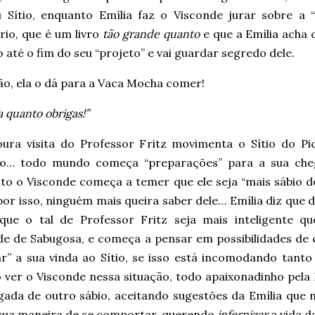
 Sítio, enquanto Emília faz o Visconde jurar sobre a “
rio, que é um livro
tão grande quanto
e que a Emília acha q
 até o fim do seu “projeto” e vai guardar segredo dele.
ão, ela o dá para a Vaca Mocha comer!
a quanto obrigas!”
oura visita do Professor Fritz movimenta o Sítio do Pi
o… todo mundo começa “preparações” para a sua che
to o Visconde começa a temer que ele seja “mais sábio d
 por isso, ninguém mais queira saber dele… Emília diz que 
que o tal de Professor Fritz seja mais inteligente q
de de Sabugosa, e começa a pensar em possibilidades de
ar” a sua vinda ao Sítio, se isso está incomodando tant
o ver o Visconde nessa situação, todo apaixonadinho pela
gada de outro sábio, aceitando sugestões da Emília que
sua maneira de se comportar, querendo
infernizar
a vida d