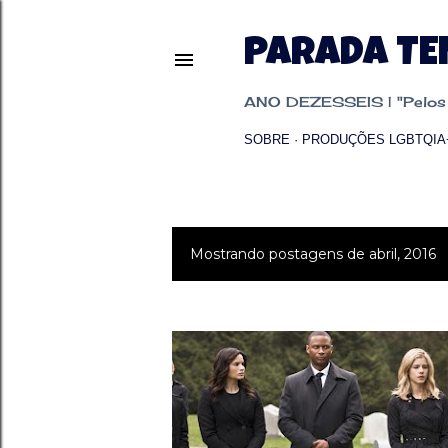
PARADA T
ANO DEZESSEIS | "Pelos p
SOBRE
PRODUÇÕES LGBTQIA
Mostrando postagens de abril, 2016
P
o
s
t
a