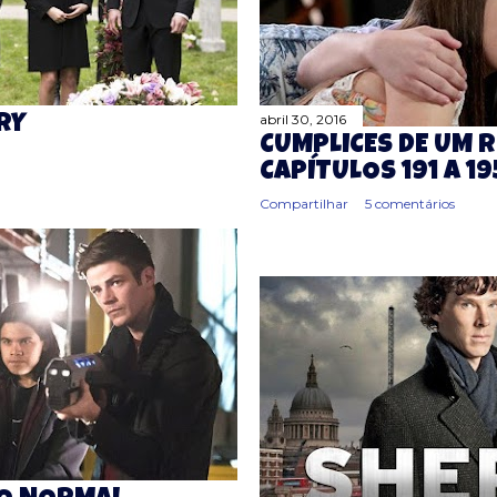
abril 30, 2016
RY
CÚMPLICES DE UM R
CAPÍTULOS 191 A 19
Compartilhar
5 comentários