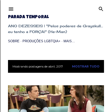
Pular para o conteúdo principal
PARADA TEMPORAL
ANO DEZESSEIS | "Pelos poderes de Grayskull...
eu tenho a FORÇA!" (He-Man)
SOBRE
PRODUÇÕES LGBTQIA+
MAIS…
Mostrando postagens de abril, 2017
MOSTRAR TUDO
P
o
s
t
a