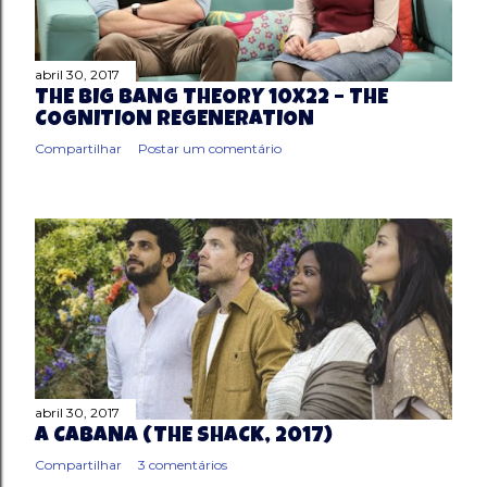
g
e
abril 30, 2017
THE BIG BANG THEORY 10X22 – THE
n
COGNITION REGENERATION
Compartilhar
Postar um comentário
s
abril 30, 2017
A CABANA (THE SHACK, 2017)
Compartilhar
3 comentários