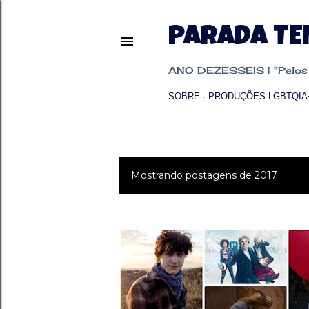
PARADA T
ANO DEZESSEIS | "Pelos p
SOBRE
PRODUÇÕES LGBTQIA
Mostrando postagens de 2017
P
o
s
t
a