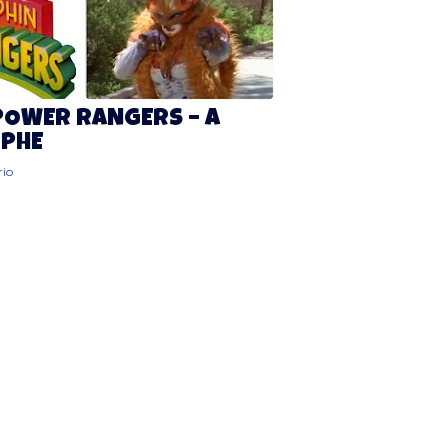
POWER RANGERS – A
OPHE
io