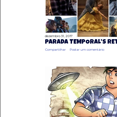
g
e
n
s
dezembro 31, 2017
PARADA TEMPORAL’S RE
Compartilhar
Postar um comentário