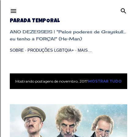
Pular para o conteúdo principal
PARADA TEMPORAL
ANO DEZESSEIS | "Pelos poderes de Grayskull...
eu tenho a FORÇA!" (He-Man)
SOBRE
PRODUÇÕES LGBTQIA+
MAIS…
Mostrando postagens de novembro, 2017
MOSTRAR TUDO
P
o
s
t
a