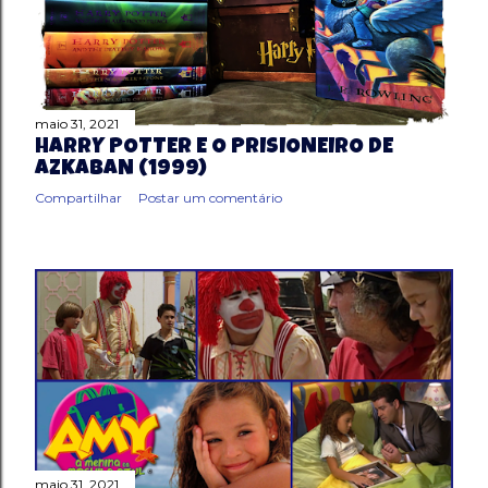
g
e
n
maio 31, 2021
HARRY POTTER E O PRISIONEIRO DE
s
AZKABAN (1999)
Compartilhar
Postar um comentário
maio 31, 2021