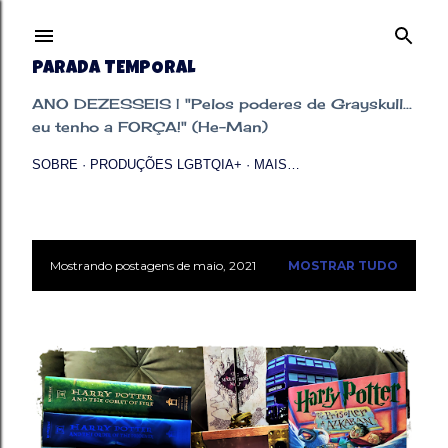
Pular para o conteúdo principal
PARADA TEMPORAL
ANO DEZESSEIS | "Pelos poderes de Grayskull...
eu tenho a FORÇA!" (He-Man)
SOBRE
PRODUÇÕES LGBTQIA+
MAIS…
Mostrando postagens de maio, 2021
MOSTRAR TUDO
P
o
s
t
a