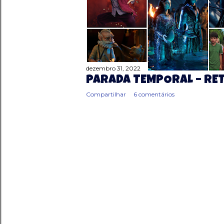
g
e
n
s
dezembro 31, 2022
PARADA TEMPORAL – RE
Compartilhar
6 comentários