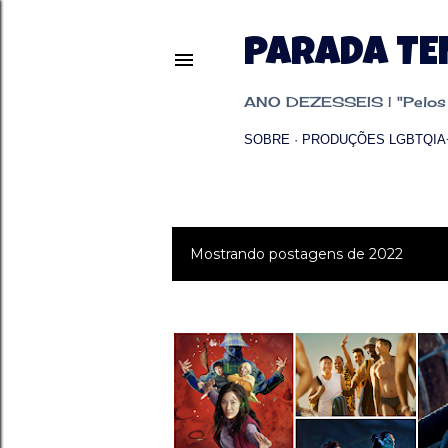
PARADA T
ANO DEZESSEIS | "Pelos p
SOBRE
PRODUÇÕES LGBTQIA
Mostrando postagens de 2022
P
o
s
t
a