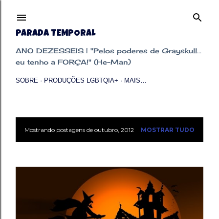
Pular para o conteúdo principal
PARADA TEMPORAL
ANO DEZESSEIS | "Pelos poderes de Grayskull...
eu tenho a FORÇA!" (He-Man)
SOBRE
PRODUÇÕES LGBTQIA+
MAIS…
Mostrando postagens de outubro, 2012
MOSTRAR TUDO
P
o
s
t
a