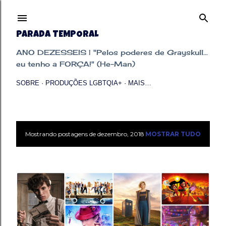
Pular para o conteúdo principal
PARADA TEMPORAL
ANO DEZESSEIS | "Pelos poderes de Grayskull...
eu tenho a FORÇA!" (He-Man)
SOBRE
PRODUÇÕES LGBTQIA+
MAIS…
Mostrando postagens de dezembro, 2018
MOSTRAR TUDO
P
o
s
t
a