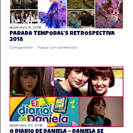
g
e
dezembro 31, 2018
n
PARADA TEMPORAL’S RETROSPECTIVA
2018
s
Compartilhar
Postar um comentário
dezembro 30, 2018
O DIÁRIO DE DANIELA – DANIELA SE