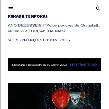
Pular para o conteúdo principal
PARADA TEMPORAL
ANO DEZESSEIS | "Pelos poderes de Grayskull...
eu tenho a FORÇA!" (He-Man)
SOBRE
PRODUÇÕES LGBTQIA+
MAIS…
Mostrando postagens de outubro, 2025
MOSTRAR TUDO
P
o
s
t
a