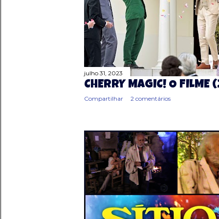
g
e
n
s
julho 31, 2023
CHERRY MAGIC! O FILME 
Compartilhar
2 comentários