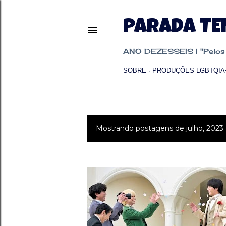
PARADA T
ANO DEZESSEIS | "Pelos p
SOBRE
PRODUÇÕES LGBTQIA
Mostrando postagens de julho, 2023
P
o
s
t
a