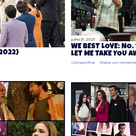
julho 31, 2023
WE BEST LOVE: NO. 
(2022)
LET ME TAKE YOU 
Compartilhar
Postar um comentár