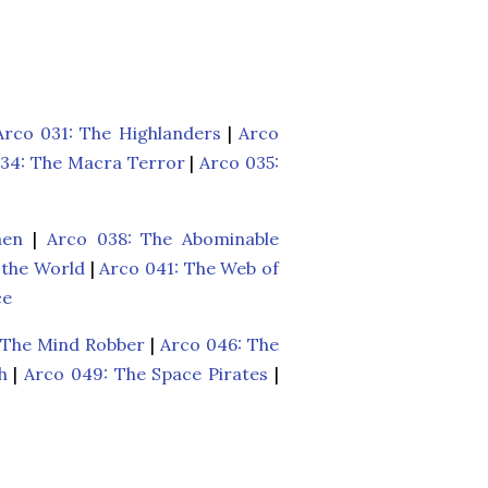
Arco 031: The Highlanders
|
Arco
34: The Macra Terror
|
Arco 035:
men
|
Arco 038: The Abominable
 the World
|
Arco 041: The Web of
ce
 The Mind Robber
|
Arco 046: The
h
|
Arco 049: The Space Pirates
|