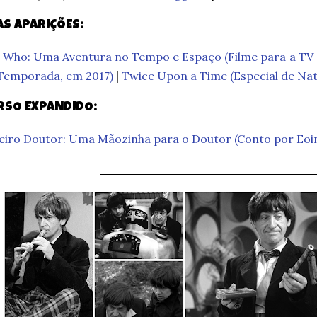
S APARIÇÕES:
 Who: Uma Aventura no Tempo e Espaço (Filme para a TV 
 Temporada, em 2017)
|
Twice Upon a Time (Especial de Nat
RSO EXPANDIDO:
eiro Doutor: Uma Mãozinha para o Doutor (Conto por Eoin
_________________________