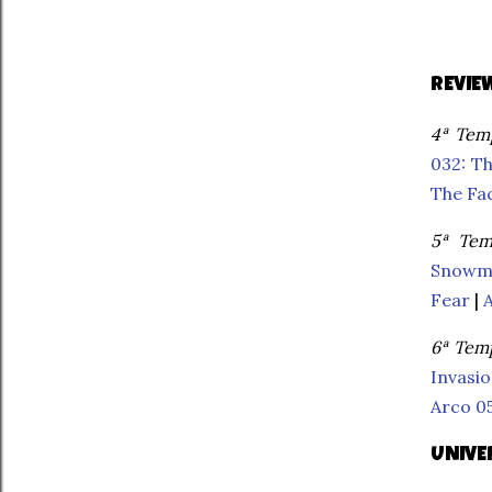
REVIE
4ª Temp
032: T
The Fa
5ª Tem
Snowm
Fear
|
6ª Temp
Invasi
Arco 0
UNIVE