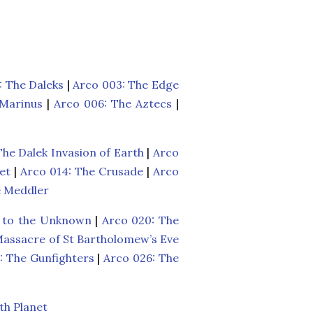
: The Daleks
|
Arco 003: The Edge
 Marinus
|
Arco 006: The Aztecs
|
The Dalek Invasion of Earth
|
Arco
et
|
Arco 014: The Crusade
|
Arco
e Meddler
n to the Unknown
|
Arco 020: The
Massacre of St Bartholomew’s Eve
: The Gunfighters
|
Arco 026: The
th Planet