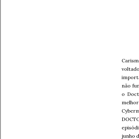
Carism
voltad
import
não fun
o Doc
melho
Cyberm
DOCTOR
episód
junho d