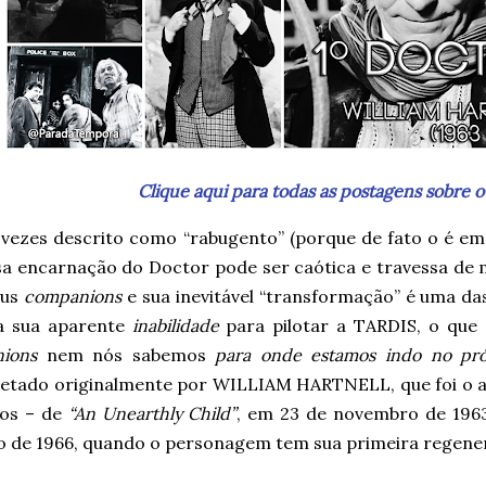
Clique aqui para todas as postagens sobre o
 vezes descrito como “rabugento” (porque de fato o é em
sa encarnação do Doctor pode ser caótica e travessa de m
eus
companions
e sua inevitável “transformação” é uma da
a sua aparente
inabilidade
para pilotar a TARDIS, o que
ions
nem nós sabemos
para onde estamos indo no pró
retado originalmente por WILLIAM HARTNELL, que foi o at
ios – de
“An Unearthly Child”
, em 23 de novembro de 196
o de 1966, quando o personagem tem sua primeira regener