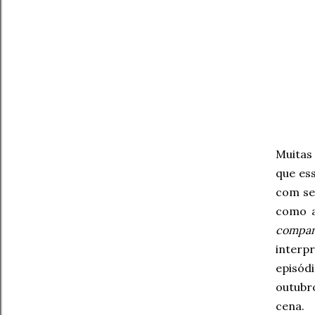
Muitas
que es
com s
como 
compan
interp
episód
outubr
cena.