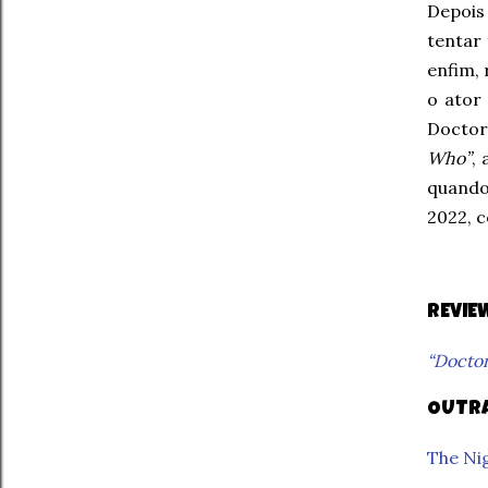
Depois
tentar
enfim,
o ator
Doctor
Who”
,
quando
2022, c
REVIE
“Docto
OUTRA
The Nig