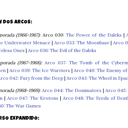
W DOS ARCOS:
orada (1966-1967):
Arco 030:
The Power of the Daleks
|
he Underwater Menace
|
Arco 033: The Moonbase
|
Arco 0
celess Ones
|
Arco 036: The Evil of the Daleks
porada (1967-1968):
Arco 037: The Tomb of the Cyber
en
|
Arco 039: The Ice Warriors
|
Arco 040: The Enemy of
Arco 042: Fury from the Deep
|
Arco 043: The Wheel in Spa
orada (1968-1969):
Arco 044: The Dominators
|
Arco 045:
on
|
Arco 047: The Krotons
|
Arco 048: The Seeds of Deat
50: The War Games
RSO EXPANDIDO: