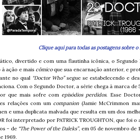
Clique aqui para todas as postagens sobre o 
ático, divertido e com uma flautinha icônica, o Segundo
o à ação e mais
cômico
que sua encarnação anterior, e pr
ante no qual
“Doctor Who”
segue se estabelecendo e des
ciona. Com o Segundo Doctor, a série chega à marca de 50
tor que mais sofre com
episódios perdidos
. Esse Docto
res relações com um
companion
(Jamie McCrimmon marav
en e uma duplicata malvada que resulta em um dos melhor
 foi interpretado por PATRICK TROUGHTON, que foi o at
ios – de
“The Power of the Daleks”
, em 05 de novembro de 
e 1969.