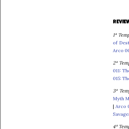
REVIE
1ª Temp
of Des
Arco 00
2ª Temp
011: T
015: T
3ª Temp
Myth M
|
Arco 
Savage
4ª Temp