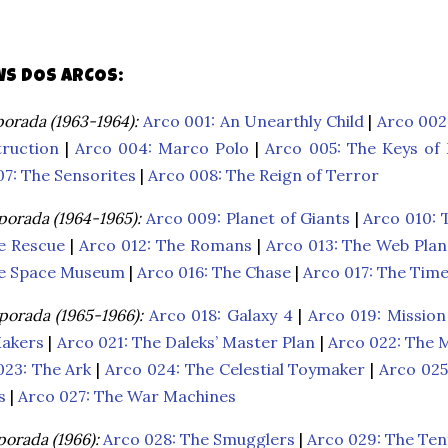
WS DOS ARCOS:
orada (1963-1964):
Arco 001: An Unearthly Child
|
Arco 002
truction
|
Arco 004: Marco Polo
|
Arco 005: The Keys of
7: The Sensorites
|
Arco 008: The Reign of Terror
orada (1964-1965):
Arco 009: Planet of Giants
|
Arco 010: 
he Rescue
|
Arco 012: The Romans
|
Arco 013: The Web Plan
he Space Museum
|
Arco 016: The Chase
|
Arco 017: The Tim
orada (1965-1966):
Arco 018: Galaxy 4
|
Arco 019: Missio
akers
|
Arco 021: The Daleks’ Master Plan
|
Arco 022: The 
023: The Ark
|
Arco 024: The Celestial Toymaker
|
Arco 025
s
|
Arco 027: The War Machines
orada (1966):
Arco 028: The Smugglers
|
Arco 029: The Ten