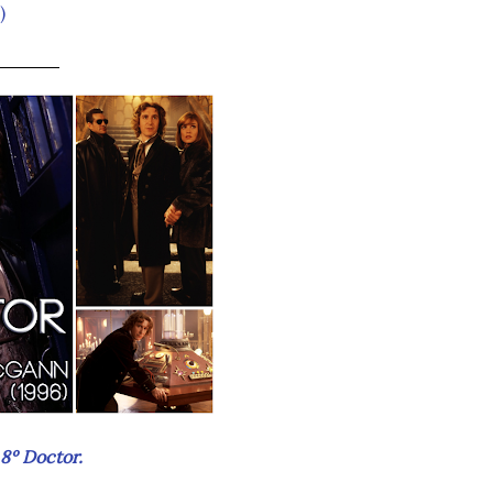
)
_____
 8º Doctor.