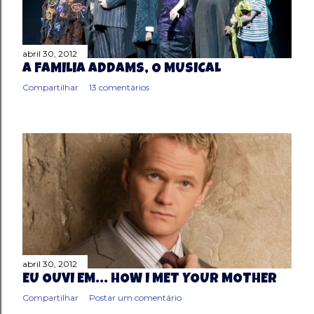
g
e
abril 30, 2012
A FAMÍLIA ADDAMS, O MUSICAL
n
Compartilhar
13 comentários
s
abril 30, 2012
EU OUVI EM... HOW I MET YOUR MOTHER
Compartilhar
Postar um comentário