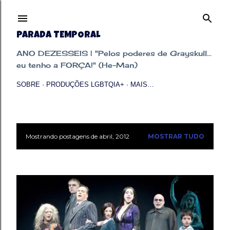
Pular para o conteúdo principal
PARADA TEMPORAL
ANO DEZESSEIS | "Pelos poderes de Grayskull...
eu tenho a FORÇA!" (He-Man)
SOBRE
PRODUÇÕES LGBTQIA+
MAIS…
Mostrando postagens de abril, 2012
MOSTRAR TUDO
P
o
s
t
a