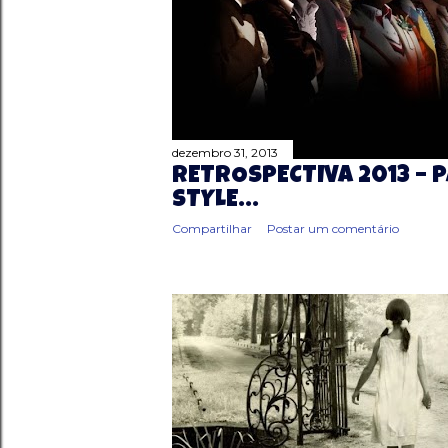
g
e
n
s
dezembro 31, 2013
RETROSPECTIVA 2013 –
STYLE…
Compartilhar
Postar um comentário