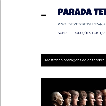
PARADA T
ANO DEZESSEIS | "Pelos p
SOBRE
PRODUÇÕES LGBTQIA
Mostrando postagens de dezembro,
P
o
s
t
a