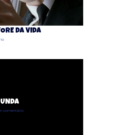
VORE DA VIDA
io
GUNDA
m comentário