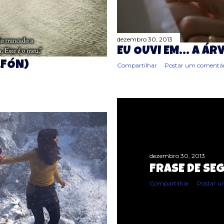
dezembro 30, 2013
EU OUVI EM... A ÁR
AFÓN)
Compartilhar
Postar um comentár
dezembro 30, 2013
FRASE DE SE
Compartilhar
Postar u