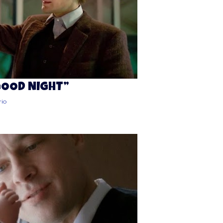
OOD NIGHT”
io