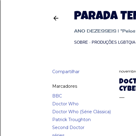
PARADA T
ANO DEZESSEIS | "Pelos p
SOBRE
PRODUÇÕES LGBTQIA
Compartilhar
novembro
DOCT
Marcadores
CYB
BBC
Doctor Who
Doctor Who (Série Clássica)
Patrick Troughton
Second Doctor
séries