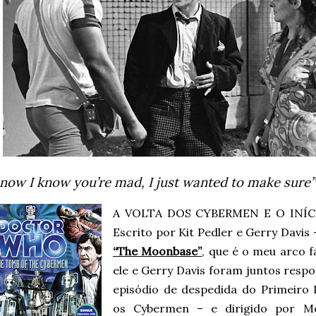
 now I know you’re mad, I just wanted to make sure”
A VOLTA DOS CYBERMEN E O INÍ
Escrito por Kit Pedler e Gerry Davis 
“The Moonbase”
, que é o meu arco f
ele e Gerry Davis foram juntos resp
episódio de despedida do Primeiro
os Cybermen – e dirigido por M