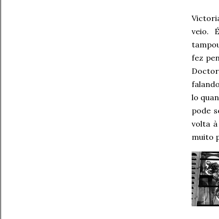
Victori
veio. 
tampou
fez pen
Doctor
falando
lo quan
pode s
volta 
muito p