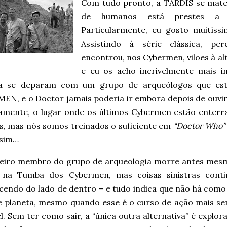
Com tudo pronto, a TARDIS se mate
de humanos está prestes a c
Particularmente, eu gosto muitíss
Assistindo à série clássica, 
encontrou, nos Cybermen, vilões à al
e eu os acho incrivelmente mais i
ria se deparam com um grupo de arqueólogos que e
EN, e o Doctor jamais poderia ir embora depois de ouvir
amente, o lugar onde os últimos Cybermen estão enterr
os, mas nós somos treinados o suficiente em
“Doctor Who”
sim…
eiro membro do grupo de arqueologia morre antes mes
 na Tumba dos Cybermen, mas coisas sinistras cont
cendo do lado de dentro – e tudo indica que não há como 
e planeta, mesmo quando esse é o curso de ação mais se
l. Sem ter como sair, a “única outra alternativa” é explora