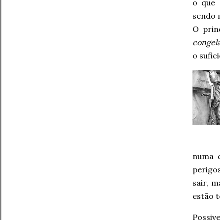
o que 
sendo 
O prin
congel
o sufic
numa c
perigos
sair, 
estão t
Possiv