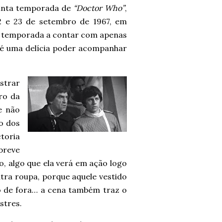
uinta temporada de
“Doctor Who”
,
02 e 23 de setembro de 1967, em
da temporada a contar com apenas
e é uma delícia poder acompanhar
strar
ro da
e não
o dos
ctoria
breve
, algo que ela verá em ação logo
utra roupa, porque aquele vestido
o de fora… a cena também traz o
stres.