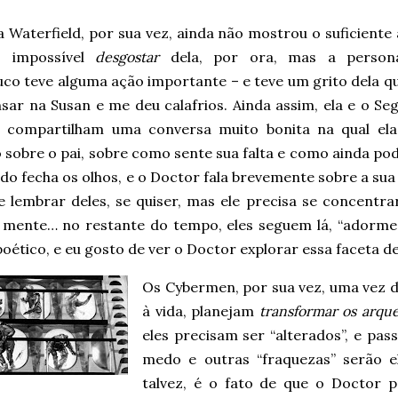
a Waterfield, por sua vez, ainda não mostrou o suficiente
É impossível
desgostar
dela, por ora, mas a perso
co teve alguma ação importante – e teve um grito dela q
sar na Susan e me deu calafrios. Ainda assim, ela e o Se
 compartilham uma conversa muito bonita na qual ela
 sobre o pai, sobre como sente sua falta e como ainda po
do fecha os olhos, e o Doctor fala brevemente sobre a sua
e lembrar deles, se quiser, mas ele precisa se concentr
à mente… no restante do tempo, eles seguem lá, “adorme
oético, e eu gosto de ver o Doctor explorar essa faceta de 
Os Cybermen, por sua vez, uma vez d
à vida, planejam
transformar os arq
eles precisam ser “alterados”, e pa
medo e outras “fraquezas” serão 
talvez, é o fato de que o Doctor 