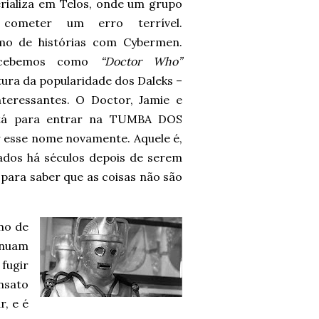
rializa em Telos, onde um grupo
ometer um erro terrível.
imo de histórias com Cybermen.
percebemos como
“Doctor Who”
tura da popularidade dos Daleks –
nteressantes. O Doctor, Jamie e
stá para entrar na TUMBA DOS
 esse nome novamente. Aquele é,
ados há séculos depois de serem
para saber que as coisas não são
mo de
inuam
fugir
nsato
r, e é