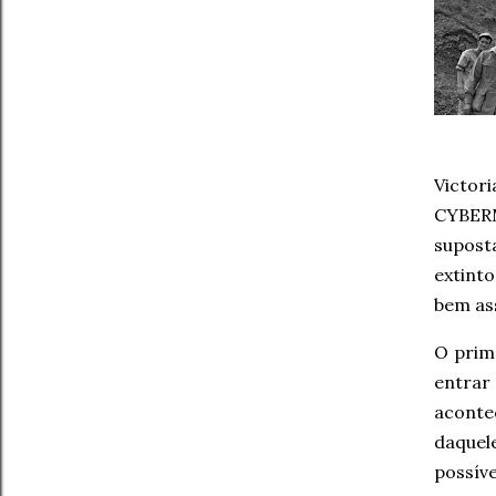
Victo
CYBERM
supost
extint
bem as
O prim
entrar
aconte
daquel
possíve