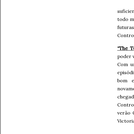
sufici
todo 
futura
Contro
“The T
poder v
Com um
episód
bom e
novame
chegad
Control
verão 
Victor