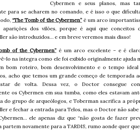
Cybermen e seus planos, mas t
ente para se acharem no comando, e é isso o que dificult
modo,
“The Tomb of the Cybermen”
é um arco importantís
s aparições dos vilões, porque é aqui que conceito
ller são introduzidos… e em breve veremos mais disso!
omb of the Cybermen”
é um arco excelente – e é clar
ê-lo na íntegra como ele foi exibido originalmente ajuda 
 bom roteiro, bom desenvolvimento e o tempo ideal
ios, acho que temos um grande começo de temporada aq
star de volta. Dessa vez, o Doctor consegue con
nte os Cybermen em sua tumba, como eles estavam ant
a do grupo de arqueólogos, e Toberman sacrifica a própr
ler e fechar a entrada para Telos, mas o Doctor não sabe 
Cybermen… ele apenas diz que “não gosta de fazer previ
ia partem novamente para a TARDIS, rumo aonde quer que 