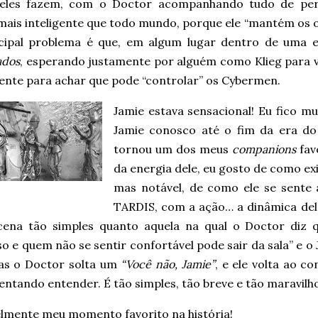
eles fazem, com o Doctor acompanhando tudo de per
mais inteligente que todo mundo, porque ele “mantém os o
cipal problema é que, em algum lugar dentro de uma es
ados
, esperando justamente por alguém como Klieg para vi
iente para achar que pode “controlar” os Cybermen.
Jamie estava sensacional! Eu fico m
Jamie conosco até o fim da era do
tornou um dos meus
companions
favo
da energia dele, eu gosto de como ex
mas notável, de como ele se sente
TARDIS, com a ação… a dinâmica del
ena tão simples quanto aquela na qual o Doctor diz q
o e quem não se sentir confortável pode sair da sala” e o
mas o Doctor solta um
“Você não, Jamie”
, e ele volta ao c
entando entender. É tão simples, tão breve e tão maravilh
elmente meu momento favorito na história!