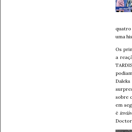
quatro
uma hi
Os pri
a reaç
TARDIS
podiam
Daleks 
surpre
sobre 
em seg
é
inviáv
Doctor 