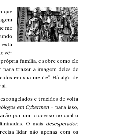
 a que
nagem
ue me
gundo
 está
de vê-
 própria família, e sobre como ele
ar para trazer a imagem deles de
cidos em sua mente”. Há algo de
si.
escongelados e trazidos de volta
ueólogos em Cybermen
– para isso,
ssarão por um processo no qual o
eliminadas. O mais
desesperador
,
precisa lidar não apenas com os