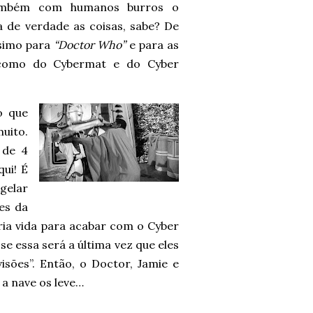
ambém com humanos burros o
a de verdade as coisas, sabe? De
simo para
“Doctor Who”
e para as
s como do Cybermat e do Cyber
o que
muito.
 de 4
ui! É
gelar
es da
ia vida para acabar com o Cyber
se essa será a última vez que eles
sões”. Então, o Doctor, Jamie e
a nave os leve…