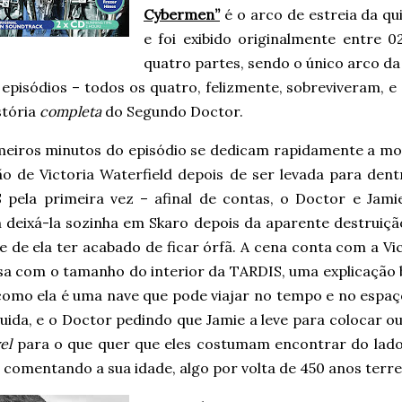
Cybermen”
é o arco de estreia da q
e foi exibido originalmente entre 
quatro partes, sendo o único arco 
 episódios – todos os quatro, felizmente, sobreviveram, 
stória
completa
do Segundo Doctor.
meiros minutos do episódio se dedicam rapidamente a mo
ão de Victoria Waterfield depois de ser levada para dent
 pela primeira vez – afinal de contas, o Doctor e Jami
 deixá-la sozinha em Skaro depois da aparente destruiçã
e de ela ter acabado de ficar órfã. A cena conta com a Vi
sa com o tamanho do interior da TARDIS, uma explicação 
como ela é uma nave que pode viajar no tempo e no espaço
uida, e o Doctor pedindo que Jamie a leve para colocar o
el
para o que quer que eles costumam encontrar do lad
comentando a sua idade, algo por volta de 450 anos terre