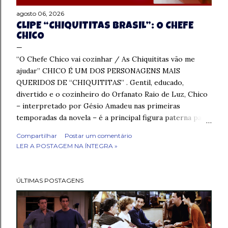
agosto 06, 2026
CLIPE “CHIQUITITAS BRASIL”: O CHEFE
CHICO
“O Chefe Chico vai cozinhar / As Chiquititas vão me
ajudar” CHICO É UM DOS PERSONAGENS MAIS
QUERIDOS DE “CHIQUITITAS” . Gentil, educado,
divertido e o cozinheiro do Orfanato Raio de Luz, Chico
– interpretado por Gésio Amadeu nas primeiras
temporadas da novela – é a principal figura paterna para
a maior parte das crianças do orfanato, e eu gosto da
Compartilhar
Postar um comentário
relação próxima que ele tem com o grupo de garotas
LER A POSTAGEM NA ÍNTEGRA »
que mora lá desde o início da novela … afinal de contas,
Chico sempre trabalhou no Raio de Luz e ele viu cada
uma daquelas crianças crescerem! Suas cenas com a Mili
ÚLTIMAS POSTAGENS
ou com as pequenas tendem a ser muito bonitas! Por
isso, é claro que um personagem tão querido quanto
esse merecia ter a sua própria música, tão animada
quanto ele! “O Chefe Chico” é uma música presente no