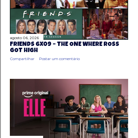
segundo álbum com a trilha sonora de “Chiquititas” ,
lançado em 1998, embora o videoclipe da música já faça a
sua estreia ainda em 1997, durante a exibição da primeira
temporada da novela. Assim como as demais canções, a...
agosto 06, 2026
FRIENDS 6X09 – THE ONE WHERE ROSS
GOT HIGH
Compartilhar
Postar um comentário