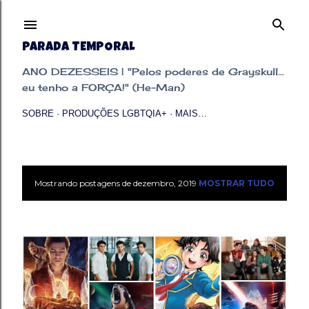
Pular para o conteúdo principal
PARADA TEMPORAL
ANO DEZESSEIS | "Pelos poderes de Grayskull...
eu tenho a FORÇA!" (He-Man)
SOBRE
PRODUÇÕES LGBTQIA+
MAIS…
Mostrando postagens de dezembro, 2019
MOSTRAR TUDO
P
o
s
t
a