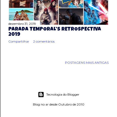
g
e
dezembro 31, 2019
n
PARADA TEMPORAL’S RETROSPECTIVA
2019
s
Compartilhar
2 comentários
POSTAGENS MAIS ANTIGAS
Tecnologia do Blogger
Blog no ar desde Outubro de 2010