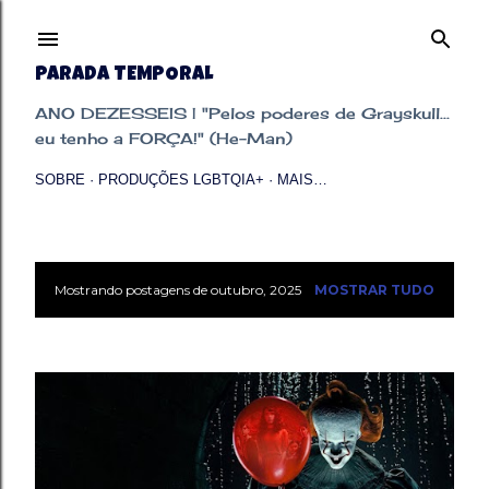
Pular para o conteúdo principal
PARADA TEMPORAL
ANO DEZESSEIS | "Pelos poderes de Grayskull...
eu tenho a FORÇA!" (He-Man)
SOBRE
PRODUÇÕES LGBTQIA+
MAIS…
Mostrando postagens de outubro, 2025
MOSTRAR TUDO
P
o
s
t
a