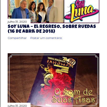
g
e
julho 31, 2020
n
SOY LUNA – EL REGRESO, SOBRE RUEDAS
(16 DE ABRIL DE 2018)
s
Compartilhar
Postar um comentário
julho 31, 2020