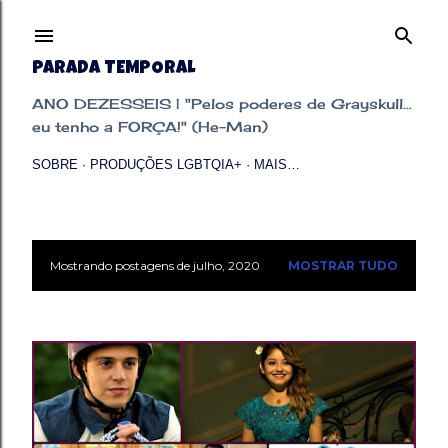
Pular para o conteúdo principal
PARADA TEMPORAL
ANO DEZESSEIS | "Pelos poderes de Grayskull...
eu tenho a FORÇA!" (He-Man)
SOBRE
PRODUÇÕES LGBTQIA+
MAIS…
Mostrando postagens de julho, 2020
MOSTRAR TUDO
P
o
s
t
a