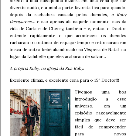
direito a uma musiquinha bizarra em uma cena que me
divertiu muito, e a minha parte favorita fica para quando,
depois da rachadura causada pelos duendes,
a Ruby
desaparece
… e não apenas ali, naquele momento, mas da
vida de Carla e de Cherry, também – e, então, o Doctor
entende rapidamente o que aconteceu: os duendes
racharam o contínuo de espaço-tempo e retornaram em
busca de outro bebê abandonado na Véspera de Natal, no
lugar da Lulubelle que eles acabaram de salvar…
A própria Ruby, na igreja da Rua Ruby
.
Excelente clímax, e excelente cena para o 15º Doctor!!!
Tivemos uma boa
introdução a esse
universo, em um
episódio razoavelmente
simples que deve ser
fácil de compreender
para novos