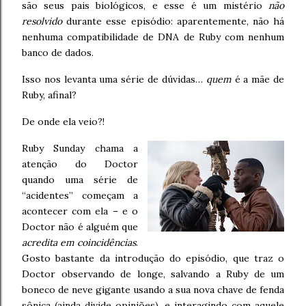
são seus pais biológicos, e esse é um mistério
não
resolvido
durante esse episódio: aparentemente, não há
nenhuma compatibilidade de DNA de Ruby com nenhum
banco de dados.
Isso nos levanta uma série de dúvidas…
quem
é a mãe de
Ruby, afinal?
De onde ela veio?!
Ruby Sunday chama a
atenção do Doctor
quando uma série de
“acidentes” começam a
acontecer com ela – e o
Doctor não é alguém que
acredita em coincidências
.
Gosto bastante da introdução do episódio, que traz o
Doctor observando de longe, salvando a Ruby de um
boneco de neve gigante usando a sua nova chave de fenda
sônica (ainda divide opiniões), e interagindo com aquele