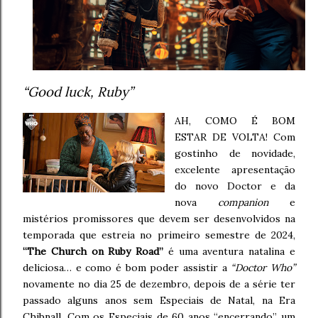
“Good luck, Ruby”
AH, COMO É BOM
ESTAR DE VOLTA! Com
gostinho de novidade,
excelente apresentação
do novo Doctor e da
nova
companion
e
mistérios promissores que devem ser desenvolvidos na
temporada que estreia no primeiro semestre de 2024,
“The Church on Ruby Road”
é uma aventura natalina e
deliciosa… e como é bom poder assistir a
“Doctor Who”
novamente no dia 25 de dezembro, depois de a série ter
passado alguns anos sem Especiais de Natal, na Era
Chibnall. Com os Especiais de 60 anos “encerrando” um