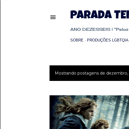
PARADA T
ANO DEZESSEIS | "Pelos p
SOBRE
PRODUÇÕES LGBTQIA
Mostrando postagens de dezembro,
P
o
s
t
a