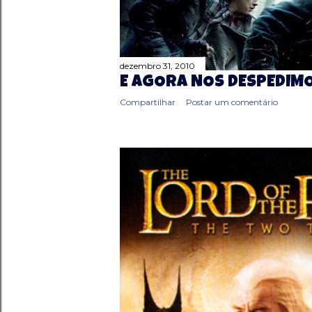
g
e
n
dezembro 31, 2010
E AGORA NOS DESPEDIMOS
s
Compartilhar
Postar um comentário