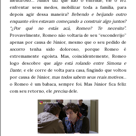
mentiroso… Júnior diz que não o entende, ele o fez
enfrentar seus medos, mobilizar toda a família, para
depois agir dessa maneira?
Bebendo e beijando outro
enquanto eles estavam começando a construir algo juntos?
“¿Por qué no estás acá, Romeo? Te necesito”
.
Provavelmente, Romeo não voltaria de seu “esconderijo”
apenas por causa de Júnior, mesmo que o seu pedido de
socorro
tenha sido doloroso, porque Romeo é
extremamente egoísta. Mas, coincidentemente, Romeo
logo descobre que
algo está rolando entre Simona e
Dante
, e ele corre de volta para casa, fingindo que voltou
por causa de Júnior,
mas todos sabem seus reais motivos
…
o Romeo é um babaca, sempre foi. Mas Júnior fica feliz
com seu retorno, ele
precisa
dele.