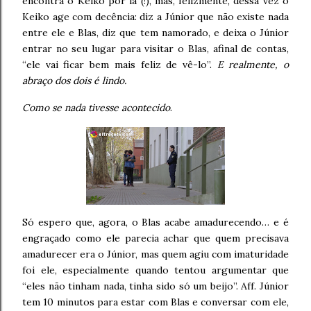
encontra o Keiko por lá (!), mas, felizmente, dessa vez o
Keiko age com decência: diz a Júnior que não existe nada
entre ele e Blas, diz que tem namorado, e deixa o Júnior
entrar no seu lugar para visitar o Blas, afinal de contas,
“ele vai ficar bem mais feliz de vê-lo”.
E realmente, o
abraço dos dois é lindo.
Como se nada tivesse acontecido
.
Só espero que, agora, o Blas acabe amadurecendo… e é
engraçado como ele parecia achar que quem precisava
amadurecer era o Júnior, mas quem agiu com imaturidade
foi ele, especialmente quando tentou argumentar que
“eles não tinham nada, tinha sido só um beijo”. Aff. Júnior
tem 10 minutos para estar com Blas e conversar com ele,