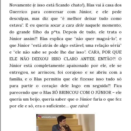
Novamente (e isso está ficando chato!), Blas vai à casa dos
Guerrico para conversar com Júnior, e ele pede
desculpas, mas diz que “é melhor deixar tudo como
estava”. E eu queria
socar a cara dele
naquele momento,
do grande filho da p*ta. Depois de tudo, ele trata o
Júnior assim?! Blas explica que “não quer magoá-lo”, e
que Júnior “está atrás de algo estável, uma relação séria”
e “ele não sabe se pode lhe dar isso”. CARA, POR QUE
ELE NÃO DEIXOU ISSO CLARO ANTES, ENTÃO?! O
Júnior está completamente apaixonado por ele, ele se
entregou, se arriscou, foi corajoso e se abriu com a
família, e o Blas permitiu que ele fizesse isso tudo só
para partir o coração dele logo em seguida?! Fica
parecendo que o Blas SÓ BRINCOU COM O JÚNIOR – ele
queria um beijo, queria saber que o Júnior faria o que fez
por ele e só, era o suficiente…
que raiva!