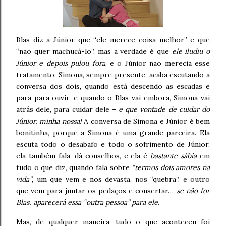
Blas diz a Júnior que “ele merece coisa melhor” e que
“não quer machucá-lo”, mas a verdade é que
ele iludiu o
Júnior e depois pulou fora
, e o Júnior não merecia esse
tratamento. Simona, sempre presente, acaba escutando a
conversa dos dois, quando está descendo as escadas e
para para ouvir, e quando o Blas vai embora, Simona vai
atrás dele, para cuidar dele –
e que vontade de cuidar do
Júnior, minha nossa!
A conversa de Simona e Júnior é bem
bonitinha, porque a Simona é uma grande parceira. Ela
escuta todo o desabafo e todo o sofrimento de Júnior,
ela também fala, dá conselhos, e ela é
bastante sábia
em
tudo o que diz, quando fala sobre
“termos dois amores na
vida”
, um que vem e nos devasta, nos “quebra”, e outro
que vem para juntar os pedaços e consertar…
se não for
Blas, aparecerá essa “outra pessoa” para ele
.
Mas, de qualquer maneira, tudo o que aconteceu foi