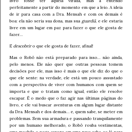
livro fosse ter aquela virada, mas a entendo
perfeitamente a partir do momento em que a leio. A ideia
de ir para casa com a Dra. Mensah e com os demais é
boa: ela não seria sua dona, mas sua
guardiã
, e ele estaria
livre em um lugar em paz para fazer o que ele gosta de
fazer…
E
descobrir
o que ele gosta de fazer, afinal!
Mas o Robô não está preparado para isso… não ainda,
pelo menos. Ele não quer que outras pessoas tomem
decisões por ele, mas isso é mais o que ele diz do que o
que ele sente: na verdade, ele está um pouco assustado
com a perspectiva de viver com humanos com quem se
importa e que o tratam como igual, então ele resolve
escapar. É o medo que o faz agir nas últimas páginas do
livro, e ele vai buscar aventuras em algum lugar distante
da Dra. Mensah e dos demais… e, quem sabe, se meter em
problemas. Sem sua armadura e passando tranquilamente
por um humano melhorado, o Robô rouba vestimentas,
uma mochila e pega carona em uma nave sabe-se lá para