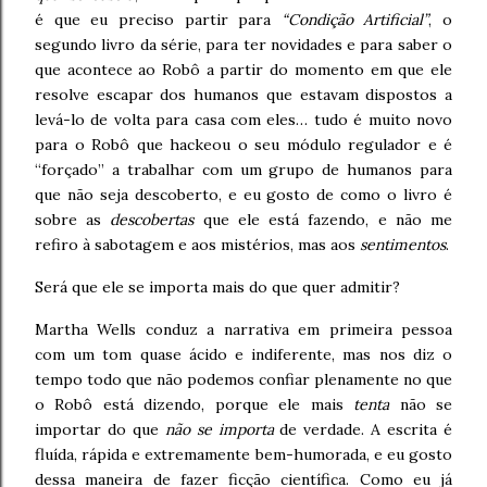
é que eu preciso partir para
“Condição Artificial”
, o
segundo livro da série, para ter novidades e para saber o
que acontece ao Robô a partir do momento em que ele
resolve escapar dos humanos que estavam dispostos a
levá-lo de volta para casa com eles… tudo é muito novo
para o Robô que hackeou o seu módulo regulador e é
“forçado” a trabalhar com um grupo de humanos para
que não seja descoberto, e eu gosto de como o livro é
sobre as
descobertas
que ele está fazendo, e não me
refiro à sabotagem e aos mistérios, mas aos
sentimentos
.
Será que ele se importa mais do que quer admitir?
Martha Wells conduz a narrativa em primeira pessoa
com um tom quase ácido e indiferente, mas nos diz o
tempo todo que não podemos confiar plenamente no que
o Robô está dizendo, porque ele mais
tenta
não se
importar do que
não se importa
de verdade. A escrita é
fluída, rápida e extremamente bem-humorada, e eu gosto
dessa maneira de fazer ficção científica. Como eu já