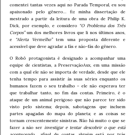
comentei tantas vezes aqui no Parada Temporal, eu sou
apaixonado pelo gênero… fiz minha dissertação de
mestrado a partir da leitura de uma obra de Philip K.
Dick, por exemplo, e considero
“O Problema dos Três
Corpos”
um dos melhores livros que li nos últimos anos,
e
“Alerta Vermelho”
tem uma proposta diferente e
acessível que deve agradar a fãs e não-fãs do gênero.
O Robô protagonista é designado a acompanhar uma
equipe de cientistas, a PreservaçãoAux, em uma missão
com a qual ele não se importa de verdade, desde que ele
tenha tempo para assistir às suas séries enquanto os
humanos fazem o seu trabalho – ele não esperava ter
que trabalhar tanto, no fim das contas. Primeiro, é o
ataque de um animal perigoso que não parece ter sido
visto pelo sistema; depois, sabotagens que incluem
partes apagadas do mapa do planeta; e as coisas se
tornam crescentemente sinistras. Não há muito o que se
fazer a não ser
investigar e tentar descobrir o que está
acontecendo
… afinal de contas, alguém está por trás