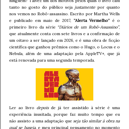
ninguém? Talvez um dos motivos pelos quais o livro caiu
tanto no gosto do público seja
justamente
por quanto
nos vemos no Robô-assassino. Escrito por Martha Wells
e publicado em maio de 2017,
“Alerta Vermelho”
é o
primeiro livro da série
“Diários de um Robô-Assassino”
,
que atualmente conta com sete livros e a confirmação de
um oitavo a ser lançado em 2026, e é uma obra de ficção
científica que ganhou prêmios como o Hugo, o Locus e o
Nebula, além de uma adaptação pela AppleTV+, que já
está renovada para uma segunda temporada.
Ler ao livro
depois
de já ter assistido à série é uma
experiência inusitada, porque faz muito tempo que eu
não assisto a uma adaptação que
seja tão similar à obra na
qual se baseia
, e meu principal pensamento no momento