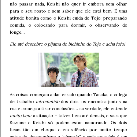
não passar nada, Keishi não quer ir embora sem olhar
para o seu rosto e sem saber que ele está bem. É uma
atitude bonita como o Keishi cuida de Tojo: preparando
comida, o colocando para dormir, o observando de
longe…
Ele até descobre o pijama de bichinho do Tojo e acha fofo!
As coisas começam a dar errado quando Tanaka, o colega
de trabalho
intrometido
dos dois, os encontra juntos na
rua e começa a tirar conclusões… na verdade, ele entende
muito bem
a situação – talvez bem até demais, e saca que
Suzume e Keishi só podem estar namorando. Os dois
ficam tão em choque e em silêncio por muito tempo
antes de
desmentirem o “absurdo”
, e cada nova fala é um