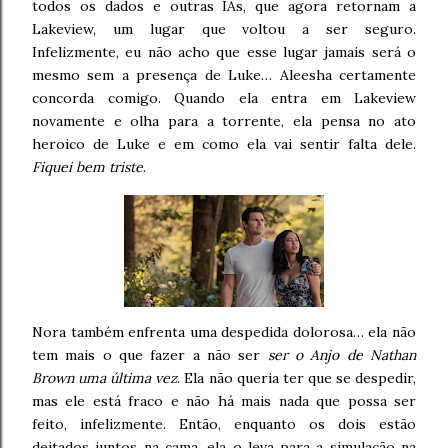
todos os dados e outras IAs, que agora retornam a
Lakeview, um lugar que voltou a ser seguro.
Infelizmente, eu não acho que esse lugar jamais será o
mesmo sem a presença de Luke… Aleesha certamente
concorda comigo. Quando ela entra em Lakeview
novamente e olha para a torrente, ela pensa no ato
heroico de Luke e em como ela vai sentir falta dele.
Fiquei bem triste
.
Nora também enfrenta uma despedida dolorosa… ela não
tem mais o que fazer a não ser
ser o Anjo de Nathan
Brown uma última vez
. Ela não queria ter que se despedir,
mas ele está fraco e não há mais nada que possa ser
feito, infelizmente. Então, enquanto os dois estão
deitados juntos na cama, ela o leva para a simulação na