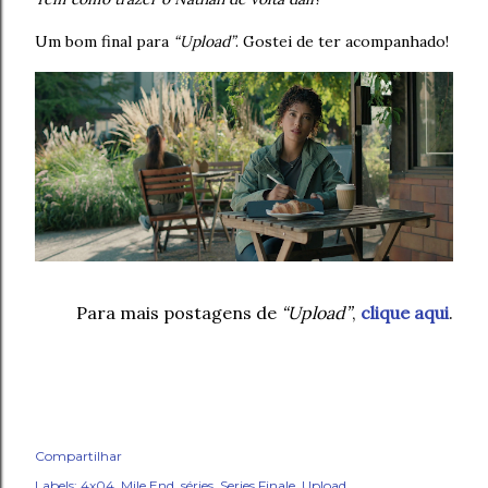
Um bom final para
“Upload”
. Gostei de ter acompanhado!
Para mais postagens de
“Upload”
,
clique aqui
.
Compartilhar
Labels:
4x04
Mile End
séries
Series Finale
Upload