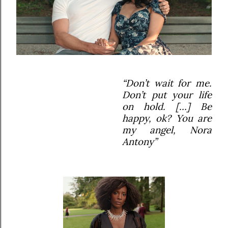
“Don’t wait for me.
Don’t put your life
on hold. […] Be
happy, ok? You are
my angel, Nora
Antony”