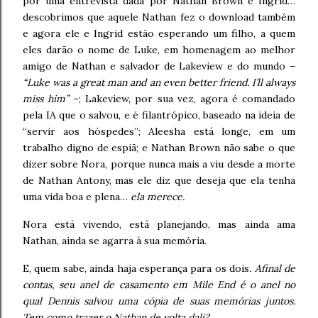
por uma entrevista dada por Nathan Brown e Ingrid…
descobrimos que aquele Nathan fez o download também
e agora ele e Ingrid estão esperando um filho, a quem
eles darão o nome de Luke, em homenagem ao melhor
amigo de Nathan e salvador de Lakeview e do mundo –
“Luke was a great man and an even better friend. I’ll always
miss him”
–; Lakeview, por sua vez, agora é comandado
pela IA que o salvou, e é filantrópico, baseado na ideia de
“servir aos hóspedes”; Aleesha está longe, em um
trabalho digno de espiã; e Nathan Brown não sabe o que
dizer sobre Nora, porque nunca mais a viu desde a morte
de Nathan Antony, mas ele diz que deseja que ela tenha
uma vida boa e plena…
ela merece.
Nora está vivendo, está planejando, mas ainda ama
Nathan, ainda se agarra à sua memória.
E, quem sabe, ainda haja esperança para os dois
. Afinal de
contas, seu anel de casamento em Mile End é o anel no
qual Dennis salvou uma cópia de suas memórias juntos.
Tem como trazer o Nathan de volta dali?