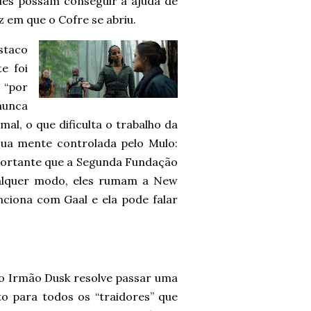
les possam conseguir a ajuda de
z em que o Cofre se abriu.
staco
e foi
 “por
nunca
mal, o que dificulta o trabalho da
a mente controlada pelo Mulo:
portante que a Segunda Fundação
ualquer modo, eles rumam a New
ciona com Gaal e ela pode falar
do Irmão Dusk resolve passar uma
 para todos os “traidores” que