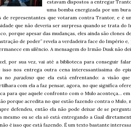
estavam dispostos a entregar Trantor 
uma bomba energizada por um burac
os de representantes que votaram contra Trantor, e é 
sidade que não deveria ser surpresa quando se trata do 
co, porque apesar das mudanças, eles ainda são clones d
stração de poder” revela a verdadeira face do Império e,
ermanece em silêncio. A mensagem do Irmão Dusk não dei
l, por sua vez, vai até a biblioteca para conseguir fala
 e isso nos entrega outra cena interessantíssima do epis
da no
paradoxo
que ela está enfrentando: a visão que
ilhara com ela a faz pensar, agora, no que significa ofer
teca para que aquele confronto com o Mulo aconteça… em 
ão porque acredita no que estão fazendo contra o Mulo, m
mpre defendeu, então ela não pode deixar de se perguntar
a mesmo ou se ela só está entregando a Gaal diretamen
não é isso que está fazendo. É um texto bastante interess