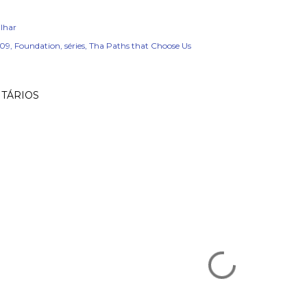
lhar
x09
Foundation
séries
Tha Paths that Choose Us
TÁRIOS