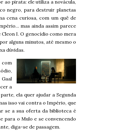
ao pirata: ele utiliza a novácula,
o negro, para destruir planetas
uma cena curiosa, com um quê de
Império… mas ainda assim parece
e Cleon I. O genocídio como mera
 por alguns minutos, até mesmo o
xa dúvidas.
r com
ódio,
 Gaal
ecer a
parte, ela quer ajudar a Segunda
as isso vai contra o Império, que
 se a sua oferta da biblioteca é
te para o Mulo e se convencendo
ante, diga-se de passagem.