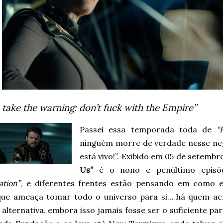
 take the warning: don’t fuck with the Empire”
Passei essa temporada toda de
“
ninguém morre de verdade nesse neg
está vivo!”. Exibido em 05 de setembr
Us”
é o nono e penúltimo episód
ation”
, e diferentes frentes estão pensando em como 
que ameaça tomar todo o universo para si… há quem acr
alternativa, embora isso jamais fosse ser o suficiente pa