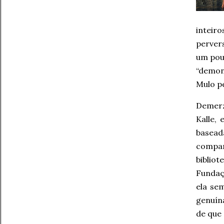
inteir
perver
um pou
“demon
Mulo p
Demerze
Kalle,
basea
compart
biblio
Fundaç
ela se
genuín
de que 