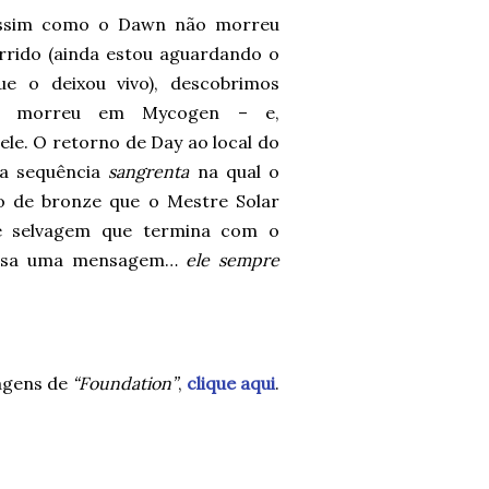
 assim como o Dawn não morreu
rrido (ainda estou aguardando o
ue o deixou vivo), descobrimos
o morreu em Mycogen – e,
ele. O retorno de Day ao local do
ma sequência
sangrenta
na qual o
io de bronze que o Mestre Solar
e selvagem que termina com o
 passa uma mensagem…
ele sempre
agens de
“Foundation”
,
clique aqui
.