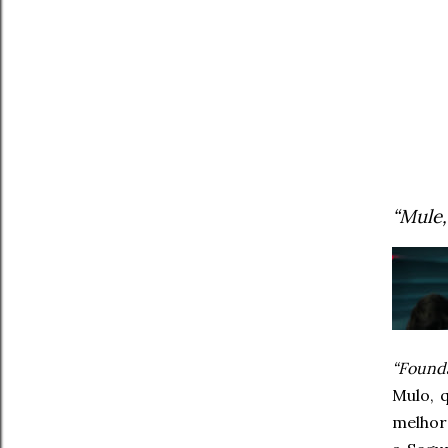
“Mule,
“Found
Mulo, 
melhor 