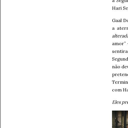
a Segu
Hari Se
Gaal D
a ater
alterad
amor” 
sentir
Segund
não de
preten
Termin
com Ha
Eles pr