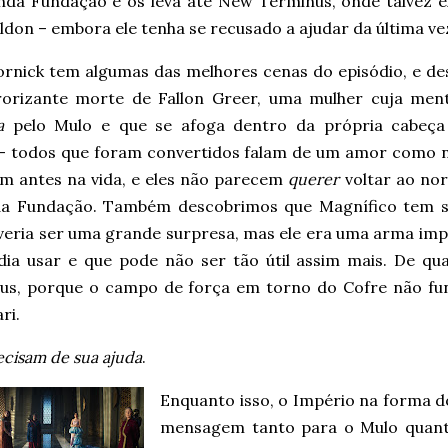
nda Fundação e os leva até New Terminus, onde talvez e
ldon – embora ele tenha se recusado a ajudar da última ve
ornick tem algumas das melhores cenas do episódio, e de
rorizante morte de Fallon Greer, uma mulher cuja ment
a
pelo Mulo e que se afoga dentro da própria cabeça
– todos que foram convertidos falam de um amor como 
am antes na vida, e eles não parecem
querer
voltar ao nor
a Fundação. Também descobrimos que Magnífico tem su
veria ser uma grande surpresa, mas ele era uma arma im
dia usar e que pode não ser tão útil assim mais. De q
us, porque o campo de força em torno do Cofre não fun
ri.
ecisam de sua ajuda
.
Enquanto isso, o Império na forma 
mensagem tanto para o Mulo quanto