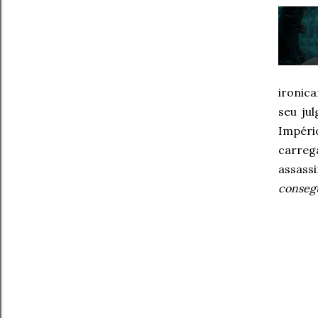
ironica
seu ju
Impéri
carreg
assass
consegu