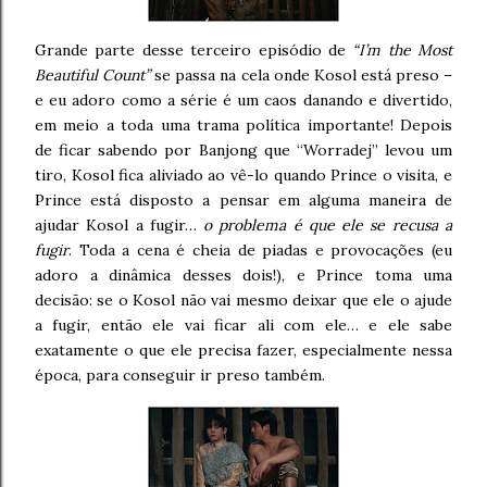
Grande parte desse terceiro episódio de
“I’m the Most
Beautiful Count”
se passa na cela onde Kosol está preso –
e eu adoro como a série é um caos danando e divertido,
em meio a toda uma trama política importante! Depois
de ficar sabendo por Banjong que “Worradej” levou um
tiro, Kosol fica aliviado ao vê-lo quando Prince o visita, e
Prince está disposto a pensar em alguma maneira de
ajudar Kosol a fugir…
o problema é que ele se recusa a
fugir
. Toda a cena é cheia de piadas e provocações (eu
adoro a dinâmica desses dois!), e Prince toma uma
decisão: se o Kosol não vai mesmo deixar que ele o ajude
a fugir, então ele vai ficar ali com ele… e ele sabe
exatamente o que ele precisa fazer, especialmente nessa
época, para conseguir ir preso também.