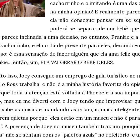
cachorrinho e o imitando é uma das c
na minha opinião! E realmente pare
ela não consegue pensar em se se
poderá se separar de um bebê que
 parece inclinada a uma decisão, no entanto, Frankie e 
cachorrinho, e ela o dá de presente para eles, deixando-
sso: é essa sensação de fazer alguém que ela ama feliz qu
nkie… então, sim, ELA VAI GERAR O BEBÊ DELES.
to isso, Joey consegue um emprego de guia turístico no 
o Ross trabalha, e não é a minha história favorita do epi
rque toda a atenção está voltada à Phoebe e a sua impor
o, mas eu me diverti com o Joey tendo que improvisar q
o sabe as coisas e mandando as crianças mais inteligente
arem quietas porque “eles estão em um museu e não é para
o”. A presença de Joey no museu também traz um pouqui
s” não se sentam com os “paletós azuis” no refeitório, e