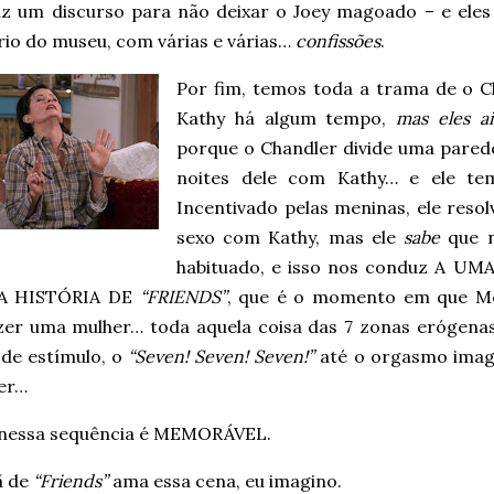
az um discurso para não deixar o Joey magoado – e el
rio do museu, com várias e várias…
confissões
.
Por fim, temos toda a trama de o 
Kathy há algum tempo,
mas eles a
porque o Chandler divide uma parede
noites dele com Kathy… e ele tem
Incentivado pelas meninas, ele resol
sexo com Kathy, mas ele
sabe
que n
habituado, e isso nos conduz A U
A HISTÓRIA DE
“FRIENDS”
, que é o momento em que Mo
azer uma mulher… toda aquela coisa das 7 zonas erógenas
de estímulo, o
“Seven! Seven! Seven!”
até o orgasmo imagi
er…
essa sequência é MEMORÁVEL.
ã de
“Friends”
ama essa cena, eu imagino.