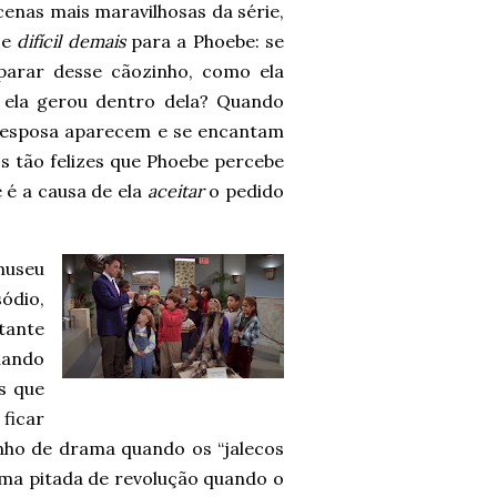
enas mais maravilhosas da série,
ce
difícil demais
para a Phoebe: se
parar desse cãozinho, como ela
 ela gerou dentro dela? Quando
a esposa aparecem e se encantam
os tão felizes que Phoebe percebe
e é a causa de ela
aceitar
o pedido
museu
sódio,
tante
uando
s que
 ficar
nho de drama quando os “jalecos
 uma pitada de revolução quando o