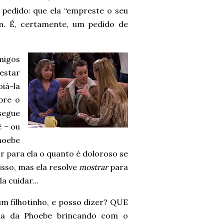
m pedido: que ela “empreste o seu
m. É, certamente, um pedido de
migos
estar
iá-la
bre o
segue
 – ou
hoebe
ar para ela o quanto é doloroso se
isso, mas ela resolve
mostrar
para
la cuidar…
m filhotinho, e posso dizer? QUE
 da Phoebe brincando com o