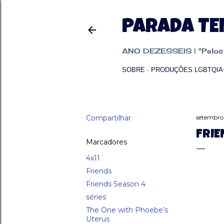
PARADA T
ANO DEZESSEIS | "Pelos p
SOBRE
PRODUÇÕES LGBTQIA
Compartilhar
setembro 
FRIE
Marcadores
4x11
Friends
Friends Season 4
séries
The One with Phoebe’s
Uterus