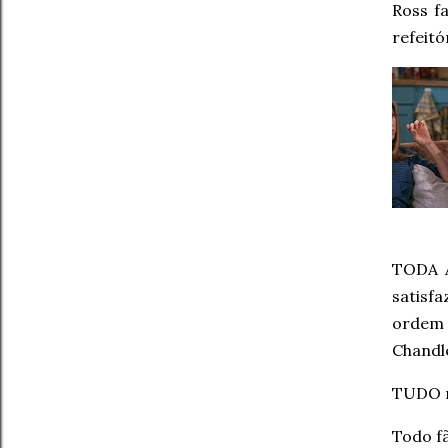
Ross f
refeitó
TODA 
satisf
ordem 
Chandl
TUDO n
Todo f