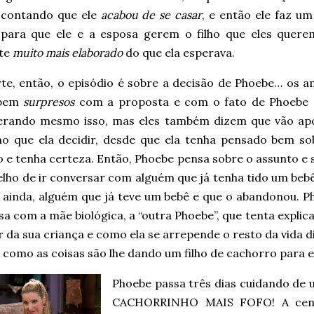
, contando que ele
acabou de se casar
, e então ele faz u
 para que ele e a esposa gerem o filho que eles quere
te
muito mais elaborado
do que ela esperava.
te, então, o episódio é sobre a decisão de Phoebe… os a
 bem
surpresos
com a proposta e com o fato de Phoebe 
erando mesmo isso, mas eles também dizem que vão apo
o que ela decidir, desde que ela tenha pensado bem so
 e tenha certeza. Então, Phoebe pensa sobre o assunto e 
lho de ir conversar com alguém que já tenha tido um bebê
 ainda, alguém que já teve um bebê e que o abandonou. P
a com a mãe biológica, a “outra Phoebe”, que tenta explic
 da sua criança e como ela se arrepende o resto da vida d
como as coisas são lhe dando um filho de cachorro para e
Phoebe passa três dias cuidando de u
CACHORRINHO MAIS FOFO! A cena