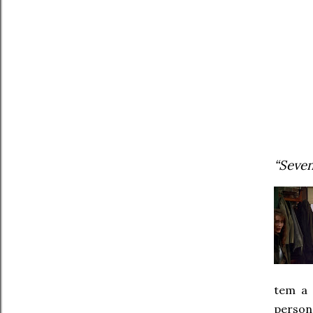
“Seven
tem a 
person