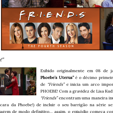
!”
Exibido originalmente em 08 de 
Phoebe’s Uterus”
é o décimo primeir
de
“Friends”
e inicia um arco impo
PHOEBE! Com a gravidez de Lisa Kudro
“Friends”
encontram uma maneira inu
cara da Phoebe!) de incluir o seu barrigão na série s
agem de modo definitivo… assim, o episódio começa com