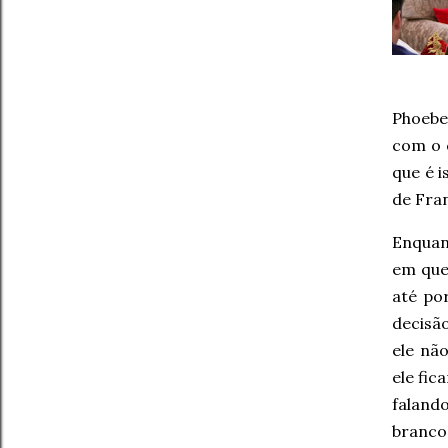
Phoebe
com o 
que é i
de Fra
Enquan
em que 
até po
decisã
ele nã
ele fic
faland
branco