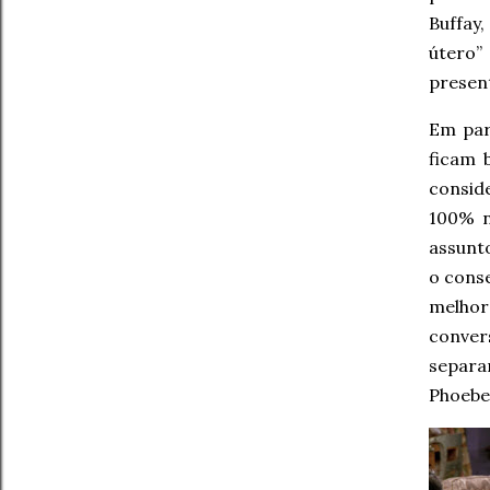
Buffay
útero”
presen
Em par
ficam
consid
100% n
assunto
o conse
melhor
convers
separar
Phoebe 