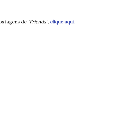
postagens de
“Friends”
,
clique aqui
.