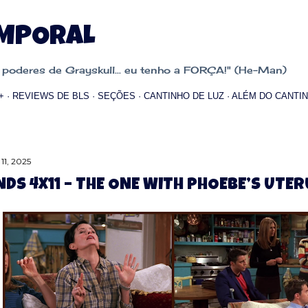
Pular para o conteúdo principal
EMPORAL
oderes de Grayskull... eu tenho a FORÇA!" (He-Man)
+
REVIEWS DE BLS
SEÇÕES
CANTINHO DE LUZ
ALÉM DO CANTIN
11, 2025
NDS 4X11 – THE ONE WITH PHOEBE’S UTE