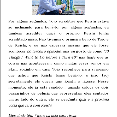
Por alguns segundos, Tojo acreditou que Keishi estava
se inclinando para beijá-lo; por alguns segundos, eu
também acreditei; quiçá o próprio Keishi tenha
acreditado nisso. Não tivemos o primeiro beijo de Tojo e
de Keishi, e eu não esperava mesmo que ele fosse
acontecer
no terceiro episódio
, mas eu gosto de como
“10
Things I Want to Do Before I Turn 40”
não finge que as
coisas não aconteceram, como muitas vezes vemos em
BLs… sozinho em casa, Tojo reconhece para si mesmo
que achou que Keishi fosse beijá-lo, e (não tão)
secretamente ele queria que Keishi o fizesse. Nesse
momento, ele já está rendido… quando coloca os dois
passarinhos de pelúcia que representam eles sentados
um ao lado do outro, ele se pergunta
qual é a próxima
coisa que fará com Keishi.
Eles ainda têm 7 itens na lista para riscar
.