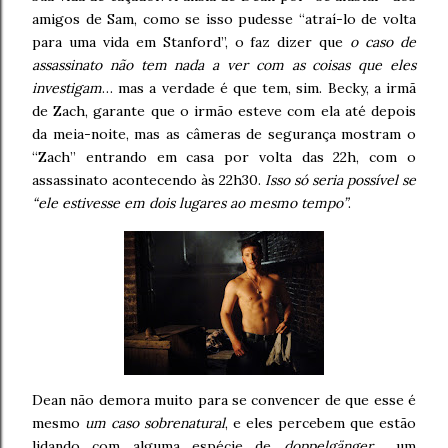
amigos de Sam, como se isso pudesse “atraí-lo de volta
para uma vida em Stanford”, o faz dizer que
o caso de
assassinato não tem nada a ver com as coisas que eles
investigam
… mas a verdade é que tem, sim. Becky, a irmã
de Zach, garante que o irmão esteve com ela até depois
da meia-noite, mas as câmeras de segurança mostram o
“Zach” entrando em casa por volta das 22h, com o
assassinato acontecendo às 22h30.
Isso só seria possível se
“ele estivesse em dois lugares ao mesmo tempo”
.
Dean não demora muito para se convencer de que esse é
mesmo
um caso sobrenatural
, e eles percebem que estão
lidando com alguma espécie de
doppelgänger
… um