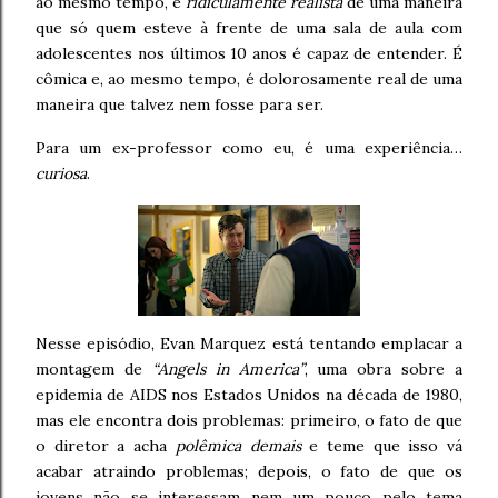
ao mesmo tempo, é
ridiculamente realista
de uma maneira
que só quem esteve à frente de uma sala de aula com
adolescentes nos últimos 10 anos é capaz de entender. É
cômica e, ao mesmo tempo, é dolorosamente real de uma
maneira que talvez nem fosse para ser.
Para um ex-professor como eu, é uma experiência…
curiosa
.
Nesse episódio, Evan Marquez está tentando emplacar a
montagem de
“Angels in America”
, uma obra sobre a
epidemia de AIDS nos Estados Unidos na década de 1980,
mas ele encontra dois problemas: primeiro, o fato de que
o diretor a acha
polêmica demais
e teme que isso vá
acabar atraindo problemas; depois, o fato de que os
jovens não se interessam nem um pouco pelo tema