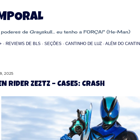
Pular para o conteúdo principal
EMPORAL
oderes de Grayskull... eu tenho a FORÇA!" (He-Man)
+
REVIEWS DE BLS
SEÇÕES
CANTINHO DE LUZ
ALÉM DO CANTIN
8, 2025
N RIDER ZEZTZ – CASE5: CRASH