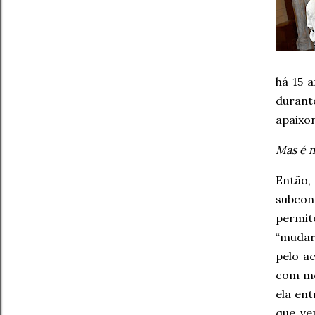
há 15 
durant
apaixon
Mas é m
Então,
subcons
permit
“mudar
pelo a
com me
ela en
que ve