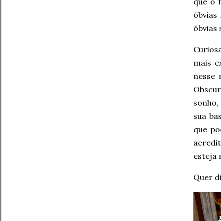
que o 
óbvias
óbvias 
Curiosa
mais e
nesse 
Obscur
sonho,
sua ba
que po
acredit
esteja 
Quer di