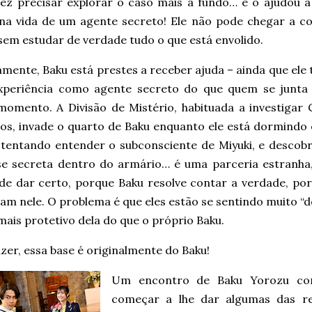
fez precisar explorar o caso mais a fundo… e o ajudou a
 na vida de um agente secreto! Ele não pode chegar a c
sem estudar de verdade tudo o que está envolido.
mente, Baku está prestes a receber ajuda – ainda que ele
xperiência como agente secreto do que quem se junta 
momento. A Divisão de Mistério, habituada a investigar 
os, invade o quarto de Baku enquanto ele está dormindo 
 tentando entender o subconsciente de Miyuki, e descob
se secreta dentro do armário… é uma parceria estranha
de dar certo, porque Baku resolve contar a verdade, por
am nele. O problema é que eles estão se sentindo muito “d
mais protetivo dela do que o próprio Baku.
zer, essa base é originalmente do Baku!
Um encontro de Baku Yorozu co
começar a lhe dar algumas das re