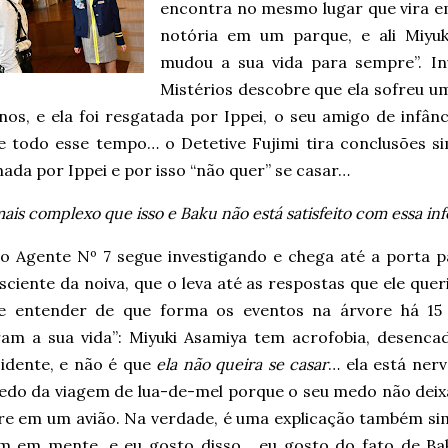
encontra no mesmo lugar que vira e
notória em um parque, e ali Miyuk
mudou a sua vida para sempre”. In
Mistérios descobre que ela sofreu um
anos, e ela foi resgatada por Ippei, o seu amigo de infâ
e todo esse tempo… o Detetive Fujimi tira conclusões si
ada por Ippei e por isso “não quer” se casar…
ais complexo que isso e Baku não está satisfeito com essa i
 o Agente Nº 7 segue investigando e chega até a porta p
ciente da noiva, que o leva até as respostas que ele quer
e entender de que forma os eventos na árvore há 15
am a sua vida”: Miyuki Asamiya tem acrofobia, desenca
cidente, e não é que
ela não queira se casar
… ela está nerv
do da viagem de lua-de-mel porque o seu medo não deix
tre em um avião. Na verdade, é uma explicação também sim
m em mente, e eu gosto disso… eu gosto do fato de Ba