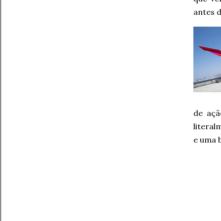
antes 
de açã
litera
e uma 