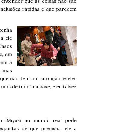
 entender que as coisas não são
onclusões rápidas e que parecem
 tenha
a ele
Casos
e, em
rem a
, mas
que não tem outra opção, e eles
onos de tudo” na base, e eu talvez
m Miyuki no mundo real pode
spostas de que precisa… ele a