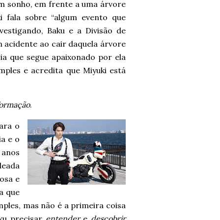
m sonho, em frente a uma árvore
i fala sobre “algum evento que
vestigando, Baku e a Divisão de
 acidente ao cair daquela árvore
ncia que segue apaixonado por ela
mples e acredita que Miyuki está
nformação
.
ara o
ia e o
 anos
deada
osa e
a que
ples, mas não é a primeira coisa
ku precisar
entender
e
descobrir