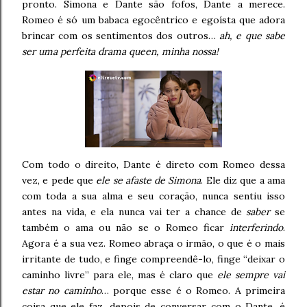
pronto. Simona e Dante são fofos, Dante a merece.
Romeo é só um babaca egocêntrico e egoísta que adora
brincar com os sentimentos dos outros…
ah, e que sabe
ser uma perfeita drama queen, minha nossa!
Com todo o direito, Dante é direto com Romeo dessa
vez, e pede que
ele se afaste de Simona
. Ele diz que a ama
com toda a sua alma e seu coração, nunca sentiu isso
antes na vida, e ela nunca vai ter a chance de
saber
se
também o ama ou não se o Romeo ficar
interferindo
.
Agora é a sua vez. Romeo abraça o irmão, o que é o mais
irritante de tudo, e finge compreendê-lo, finge “deixar o
caminho livre” para ele, mas é claro que
ele sempre vai
estar no caminho
… porque esse é o Romeo. A primeira
coisa que ele faz, depois de conversar com o Dante, é