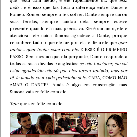
que “está com medo”, e ele rapidamente diz que
está
indo
… e é isso que faz toda a diferença entre Dante e
Romeo. Romeo sempre a fez sofrer. Dante sempre curou
suas feridas, sempre cuidou dela, sempre esteve
presente quando ela mais precisava. Ele é um amor, ele é
atencioso, ele cuida. Simona agradece a Dante, porque
reconhece tudo o que ele faz por ela, e diz a ele que
quer
tentar… quer tentar estar com ele
. E ESSE É O PRIMEIRO
PASSO. Sem mesmo que ela pergunte, Dante responde a
todas as suas dúvidas e angústias:
se não funcionar, ele vai
estar agradecido não só por eles terem tentado, mas por
tê-la amado com cada pedacinho dele
. CARA, COMO NÃO
AMAR O DANTE?! Ainda é algo em construção, mas
Simona vai ser feliz com ele.
Tem
que ser feliz com ele.