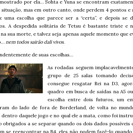
 mostrado por ela… Sohta e Yuna se encontram exatamen
situação, mas em outro canto, onde perdem 4 pontos e s
az uma escolha que parece ser a “certa”, e depois se 
os. A despedida solitária de Tetsu é bastante triste e
a na sua morte, e talvez seja apenas aquele momento que 
go…
nem todos sairão dali vivos
.
ndentemente de suas escolhas…
As rodadas seguem implacavelment
grupo de 25 salas tomando decis
consegue resgatar Rei na D3, ago
quadro em busca de saídas na A5 ou
escolha entre dois futuros, um e
ram do lado de fora de Borderland, de volta no mundo 
entro daquele jogo e no qual ele a mata, como foi instruí
ão obrigados a se separar quando os dois dados possíveis
em se reencontrar na B4, eles não podem fazê-lo quando