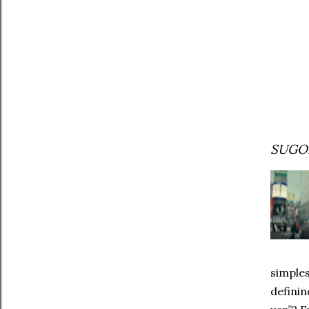
SUGO
simple
defini