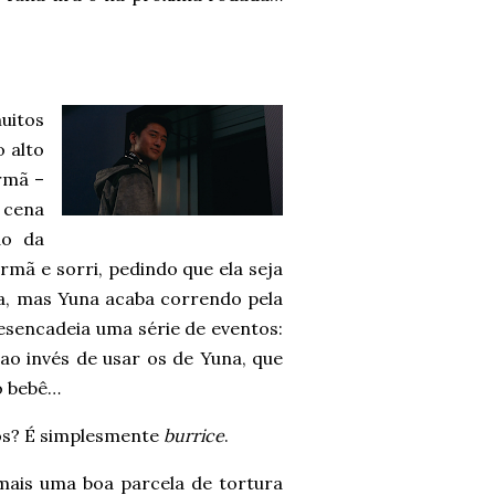
uitos
 alto
rmã –
 cena
do da
rmã e sorri, pedindo que ela seja
ela, mas Yuna acaba correndo pela
esencadeia uma série de eventos:
 ao invés de usar os de Yuna, que
o bebê…
tos? É simplesmente
burrice
.
 mais uma boa parcela de tortura