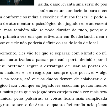
saída, e isso levanta uma série de po
pode os estar conduzindo para o cen
a conforme os induz a escolher “futuros felizes”, e pode 
a de atormentar o psicológico dos jogadores e acrescen
o, mas também não se pode duvidar de tudo, porque c
a primeira vez em que estiveram em Borderland… nem es
or que ele não poderia definir coisas do lado de fora?
velmente, eles vão ter que se separar, com o limite do n
soas autorizados a passar por cada porta definido por d
isu pretende seguir a estratégia de usar as portas c
s maiores e se reagrupar sempre que possível – alg
na na teoria, até que os dados deixem de colaborar e o
ógico faça com que os jogadores escolham portas meno
 muito para que os jogadores estejam cada vez mais
sep
unicar pelas pulseiras, as coisas ficam mais complicad
 gratuitamente de Arisu, enquanto Rei confia nele plena