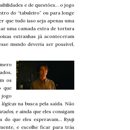
ssibilidades e de questões… o jogo
tro do “tabuleiro” ou para longe
ser que tudo isso seja apenas uma
tar uma camada extra de tortura
oisas estranhas já aconteceram
se mundo deveria ser possível,
úmero
ados,
om os
o que
 jogo
s
lógicas
na busca pela saída. Não
arados
, e ainda que eles consigam
as do que eles esperavam… Ryuji
mente, e escolhe ficar para trás