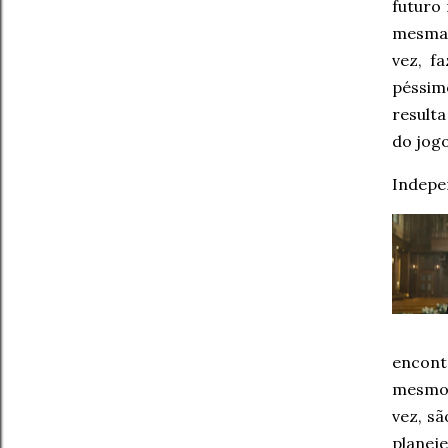
futuro
mesma 
vez, f
péssim
result
do jo
Indepe
encont
mesmo d
vez, s
planej