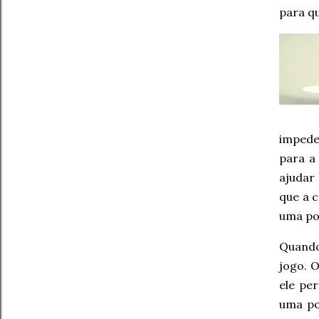
para qu
impede
para a
ajudar
que a 
uma pos
Quando
jogo. 
ele pe
uma po