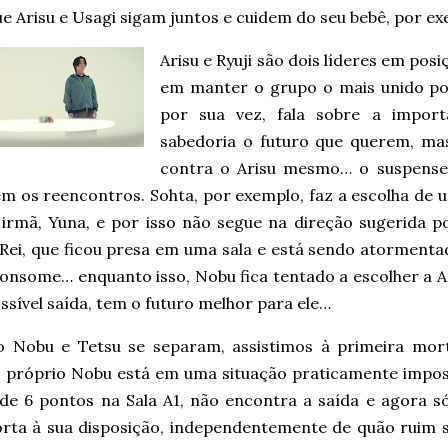
e Arisu e Usagi sigam juntos e cuidem do seu bebê, por ex
Arisu e Ryuji são dois líderes em pos
em manter o grupo o mais unido poss
por sua vez, fala sobre a impor
sabedoria o futuro que querem, mas
contra o Arisu mesmo… o suspense
m os reencontros. Sohta, por exemplo, faz a escolha de 
 irmã, Yuna, e por isso não segue na direção sugerida p
 Rei, que ficou presa em uma sala e está sendo atormenta
consome… enquanto isso, Nobu fica tentado a escolher a A
sível saída, tem o futuro melhor para ele…
 Nobu e Tetsu se separam, assistimos à primeira mor
O próprio Nobu está em uma situação praticamente imposs
rde 6 pontos na Sala A1, não encontra a saída e agora s
rta à sua disposição, independentemente de quão ruim s