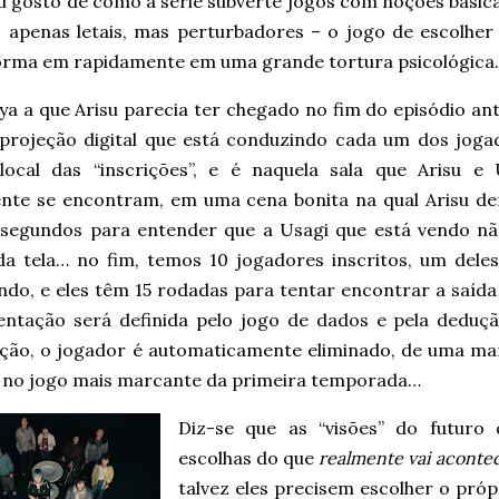
Eu gosto de como a série subverte jogos com noções básic
o apenas letais, mas perturbadores – o jogo de escolher
orma em rapidamente em uma grande tortura psicológica.
ya a que Arisu parecia ter chegado no fim do episódio an
projeção digital que está conduzindo cada um dos joga
local das “inscrições”, e é naquela sala que Arisu e 
ente se encontram, em uma cena bonita na qual Arisu d
 segundos para entender que a Usagi que está vendo nã
da tela… no fim, temos 10 jogadores inscritos, um dele
do, e eles têm 15 rodadas para tentar encontrar a saída 
ntação será definida pelo jogo de dados e pela deduç
ção, o jogador é automaticamente eliminado, de uma ma
 no jogo mais marcante da primeira temporada…
Diz-se que as “visões” do futuro
escolhas do que
realmente vai acontec
talvez eles precisem escolher o pr