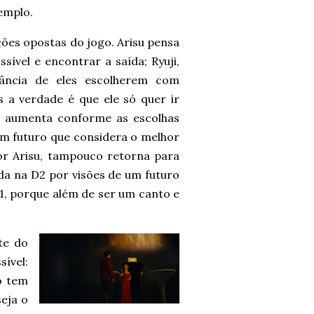
emplo.
ições opostas do jogo. Arisu pensa
ível e encontrar a saída; Ryuji,
tância de eles escolherem com
 a verdade é que ele só quer ir
 aumenta conforme as escolhas
um futuro que considera o melhor
or Arisu, tampouco retorna para
da na D2 por visões de um futuro
1, porque além de ser um canto e
te do
ível:
ó tem
eja o