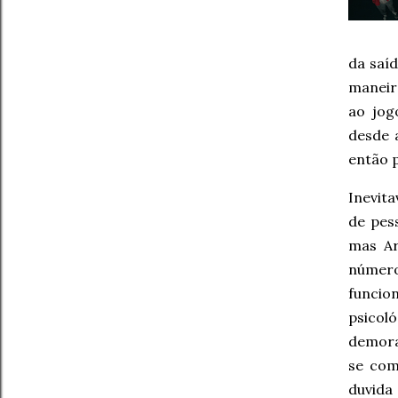
da saíd
maneir
ao jog
desde 
então p
Inevita
de pes
mas Ar
número
funcio
psicol
demora
se com
duvida