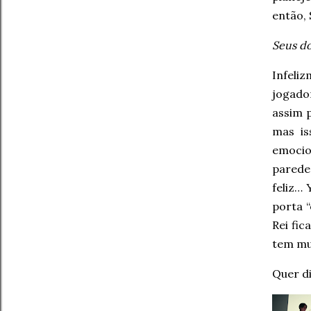
então, 
Seus do
Infeli
jogado
assim 
mas is
emocio
parede 
feliz… 
porta 
Rei fi
tem mu
Quer d