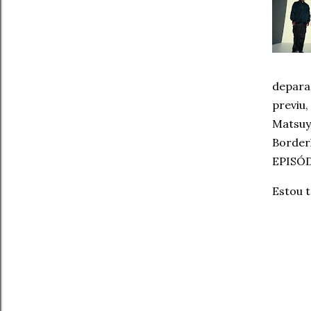
depara
previu
Matsuy
Border
EPISÓD
Estou t