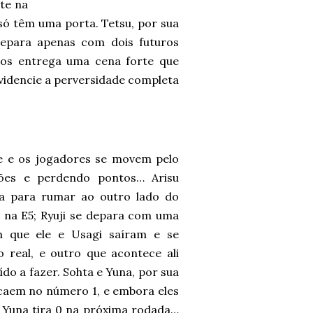
te na
ó têm uma porta. Tetsu, por sua
depara apenas com dois futuros
 nos entrega uma cena forte que
evidencie a perversidade completa
e e os jogadores se movem pelo
ões e perdendo pontos… Arisu
ra para rumar ao outro lado do
 na E5; Ryuji se depara com uma
m que ele e Usagi saíram e se
real, e outro que acontece ali
do a fazer. Sohta e Yuna, por sua
 caem no número 1, e embora eles
 Yuna tira 0 na próxima rodada…