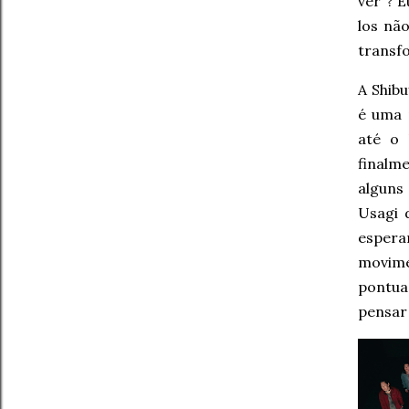
ver”? 
los nã
transf
A Shibu
é uma 
até o 
finalm
alguns
Usagi 
esperan
movime
pontua
pensar