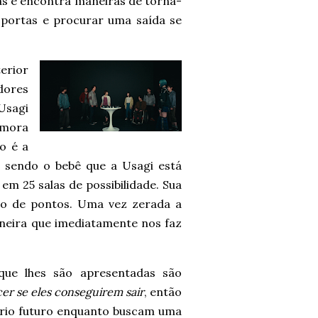
as e encontra maneiras de torná-
 portas e procurar uma saída se
terior
dores
Usagi
emora
o é a
s sendo o bebê que a Usagi está
em 25 salas de possibilidade. Sua
ão de pontos. Uma vez zerada a
neira que imediatamente nos faz
 que lhes são apresentadas são
er se eles conseguirem sair
, então
óprio futuro enquanto buscam uma