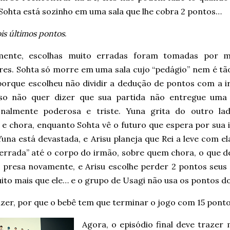
Sohta está sozinho em uma sala que lhe cobra 2 pontos…
is últimos pontos
.
zmente, escolhas muito erradas foram tomadas por m
res. Sohta só morre em uma sala cujo “pedágio” nem é tão
porque escolheu não dividir a dedução de pontos com a i
so não quer dizer que sua partida não entregue uma
nalmente poderosa e triste. Yuna grita do outro la
e chora, enquanto Sohta vê o futuro que espera por sua i
Yuna está devastada, e Arisu planeja que Rei a leve com 
“errada” até o corpo do irmão, sobre quem chora, o que d
ca presa novamente, e Arisu escolhe perder 2 pontos seus
ito mais que ele… e o grupo de Usagi não usa os pontos d
izer, por que o bebê tem que terminar o jogo com 15 pon
Agora, o episódio final deve trazer