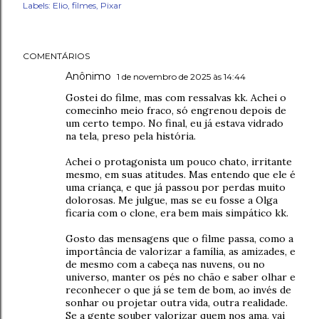
Labels:
Elio
filmes
Pixar
COMENTÁRIOS
Anônimo
1 de novembro de 2025 às 14:44
Gostei do filme, mas com ressalvas kk. Achei o
comecinho meio fraco, só engrenou depois de
um certo tempo. No final, eu já estava vidrado
na tela, preso pela história.
Achei o protagonista um pouco chato, irritante
mesmo, em suas atitudes. Mas entendo que ele é
uma criança, e que já passou por perdas muito
dolorosas. Me julgue, mas se eu fosse a Olga
ficaria com o clone, era bem mais simpático kk.
Gosto das mensagens que o filme passa, como a
importância de valorizar a família, as amizades, e
de mesmo com a cabeça nas nuvens, ou no
universo, manter os pés no chão e saber olhar e
reconhecer o que já se tem de bom, ao invés de
sonhar ou projetar outra vida, outra realidade.
Se a gente souber valorizar quem nos ama, vai