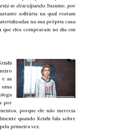
está se desculpando
. Suzume, por
astante solitária na qual restam
terializadas na sua própria casa
na que eles compraram no dia em
eishi
meiro
 e as
e uma
olega
s por
timentos, porque ele não merecia
lmente quando Keishi fala sobre
pela primeira vez.