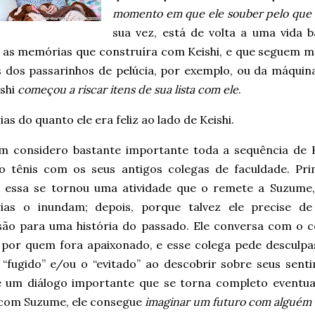
momento em que ele souber pelo que 
sua vez, está de volta a uma vida b
 as memórias que construíra com Keishi, e que seguem ma
s dos passarinhos de pelúcia, por exemplo, ou da máqui
ishi
começou a riscar itens de sua lista com ele
.
s do quanto ele era feliz ao lado de Keishi.
 considero bastante importante toda a sequência de K
o tênis com os seus antigos colegas de faculdade. Pri
 essa se tornou uma atividade que o remete a Suzume,
as o inundam; depois, porque talvez ele precise d
são para uma história do passado. Ele conversa com o c
 por quem fora apaixonado, e esse colega pede desculpa
r “fugido” e/ou o “evitado” ao descobrir sobre seus sen
é um diálogo importante que se torna completo eventua
com Suzume, ele consegue
imaginar um futuro com alguém