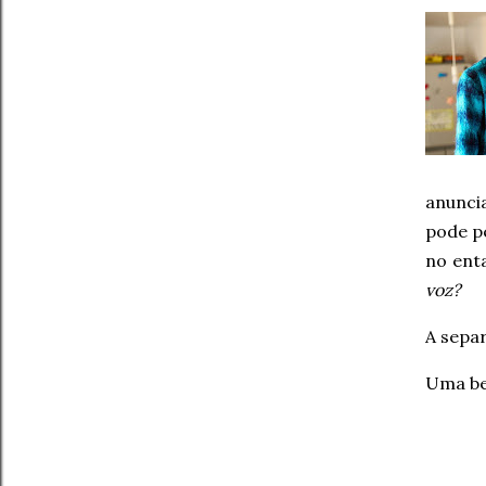
anunci
pode pe
no enta
voz?
A separ
Uma be