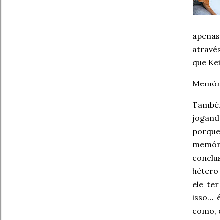
apenas
atravé
que Ke
Memória
Também
jogand
porque
memóri
conclu
hétero
ele te
isso… 
como, 