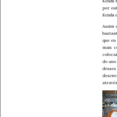
Keishi
por ou
Keishi 
Assim 
bastant
que eu
mais c
colocar
do ano 
desses
desenv
atravé