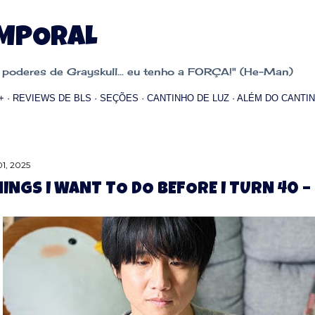
Pular para o conteúdo principal
EMPORAL
oderes de Grayskull... eu tenho a FORÇA!" (He-Man)
+
REVIEWS DE BLS
SEÇÕES
CANTINHO DE LUZ
ALÉM DO CANTIN
1, 2025
HINGS I WANT TO DO BEFORE I TURN 40 – E