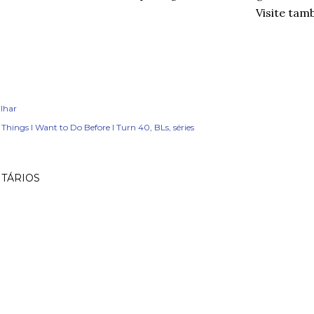
Visite tam
lhar
 Things I Want to Do Before I Turn 40
BLs
séries
TÁRIOS