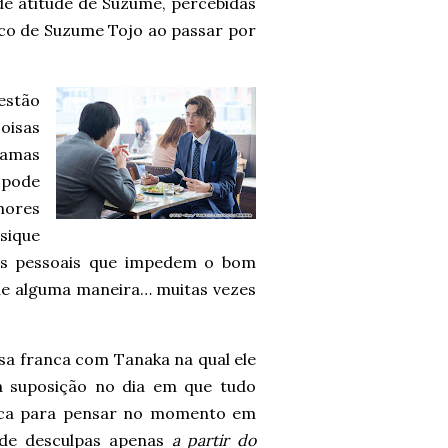
e atitude de Suzume, percebidas
seco de Suzume Tojo ao passar por
estão
coisas
ramas
 pode
hores
psique
zes pessoais que impedem o bom
de alguma maneira… muitas vezes
sa franca com Tanaka na qual ele
ua suposição no dia em que tudo
loca para pensar no momento em
 de desculpas apenas
a partir do