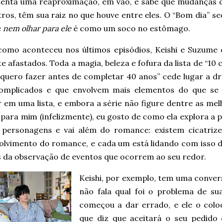
 tenta uma reaproximação, em vão, e sabe que mudanças d
tros, têm sua raiz no que houve entre eles. O “Bom dia” 
e
nem olhar para ele
é como um soco no estômago.
como aconteceu nos últimos episódios, Keishi e Suzume 
e afastados. Toda a magia, beleza e fofura da lista de “10 
 quero fazer antes de completar 40 anos” cede lugar a d
omplicados e que envolvem mais elementos do que se
 em uma lista, e embora a série não figure dentre as mel
para mim (infelizmente), eu gosto de como ela explora a 
 personagens e vai além do romance: existem cicatri
olvimento do romance, e cada um está lidando com isso 
s da observação de eventos que ocorrem ao seu redor.
Keishi, por exemplo, tem uma conver
não fala qual foi o problema de s
começou a dar errado, e ele o co
que diz que aceitará o seu pedido