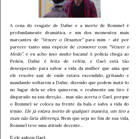
A cena do resgate de Dafne e a morte de Rommel é
profundamente dramática, e um dos momentos mais
marcantes de
“Vencer o Desamor”
para mim – até por
parecer tanto uma espécie de
crossover
com
“Vencer o
Medo”
, e eu acho isso muito bacana! A polícia chega ao
Peñón, Dafne é feita de refém, e Gael está tão
desesperado para salvar a vida da mulher que ama que
ele resolve sair de onde estava escondido, gritando e
mandando soltarem a Dafne, dizendo que podem matá-lo
no lugar dela se eles quiserem, e realmente um tiro é
disparado na sua direção… mas não acerta o Gael, porque
o Rommel se coloca na frente da bala e salva a vida do
irmão.
Ele já estava morto de qualquer maneira, um tiro a
mais não faria diferença
. Nem que seja no fim de sua vida,
Rommel teve uma atitude decente…
E ele salvou Gael.