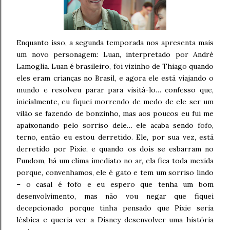
Enquanto isso, a segunda temporada nos apresenta mais
um novo personagem: Luan, interpretado por André
Lamoglia. Luan é brasileiro, foi vizinho de Thiago quando
eles eram crianças no Brasil, e agora ele está viajando o
mundo e resolveu parar para visitá-lo… confesso que,
inicialmente, eu fiquei morrendo de medo de ele ser um
vilão se fazendo de bonzinho, mas aos poucos eu fui me
apaixonando pelo sorriso dele… ele acaba sendo fofo,
terno, então eu estou derretido. Ele, por sua vez, está
derretido por Pixie, e quando os dois se esbarram no
Fundom, há um clima imediato no ar, ela fica toda mexida
porque, convenhamos, ele é gato e tem um sorriso lindo
– o casal é fofo e eu espero que tenha um bom
desenvolvimento, mas não vou negar que fiquei
decepcionado porque tinha pensado que Pixie seria
lésbica e queria ver a Disney desenvolver uma história