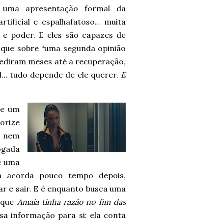
a uma apresentação formal da
rtificial e espalhafatoso… muita
e poder. E eles são capazes de
oque sobre “uma segunda opinião
 pediram meses até a recuperação,
l… tudo depende de ele querer.
E
ce um
orize
é nem
ogada
é uma
a acorda pouco tempo depois,
r e sair. E é enquanto busca uma
o que
Amaia tinha razão no fim das
sa informação para si: ela conta