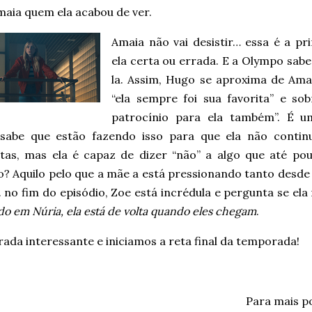
maia quem ela acabou de ver.
Amaia não vai desistir… essa é a prin
ela certa ou errada. E a Olympo sabe
la. Assim, Hugo se aproxima de Am
“ela sempre foi sua favorita” e s
patrocínio para ela também”. É u
sabe que estão fazendo isso para que ela não contin
tas, mas ela é capaz de dizer “não” a algo que até pouc
vo? Aquilo pelo que a mãe a está pressionando tanto desd
. no fim do episódio, Zoe está incrédula e pergunta se e
ndo em Núria, ela está de volta quando eles chegam
.
ada interessante e iniciamos a reta final da temporada!
Para mais p