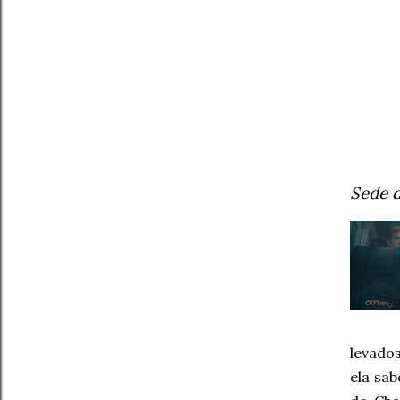
Sede 
levado
ela sab