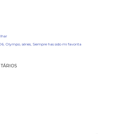
lhar
06
Olympo
séries
Siempre has sido mi favorita
TÁRIOS