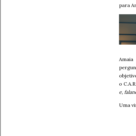
para A
Amaia 
pergun
objeti
o C.A.R
e, fala
Uma vir