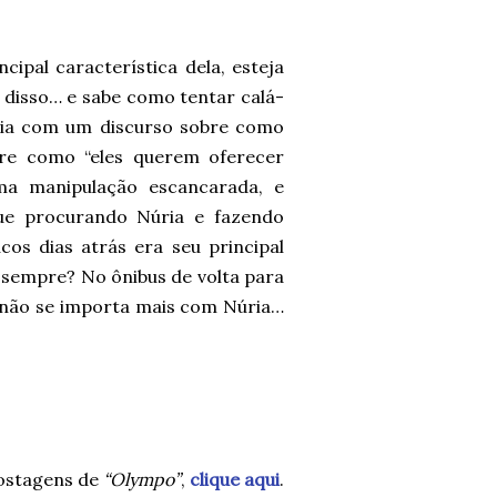
cipal característica dela, esteja
 disso… e sabe como tentar calá-
aia com um discurso sobre como
obre como “eles querem oferecer
ma manipulação escancarada, e
ue procurando Núria e fazendo
os dias atrás era seu principal
e sempre? No ônibus de volta para
la não se importa mais com Núria…
ostagens de
“Olympo”
,
clique aqui
.