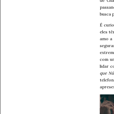
de Cha
passand
busca 
É curi
eles tê
amo a 
segura
extrem
com um
lidar 
que Núr
telefo
aprese