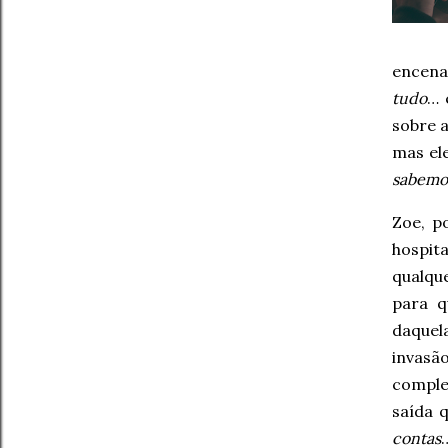
encena
tudo
… 
sobre a
mas el
sabemos
Zoe, p
hospita
qualqu
para q
daquel
invasã
comple
saída 
contas