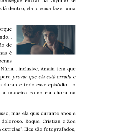
a consegue entrar na Olympo se
z lá dentro, ela precisa fazer uma
orque
ando…
ão de
mas é
penas
úria… inclusive, Amaia tem que
s para
provar que ela está errada e
ia durante todo esse episódio… o
 a maneira como ela chora na
isso, mas ela quis durante anos e
 doloroso. Roque, Cristian e Zoe
estrelas”. Eles são fotografados,