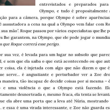
entrevistados e preparados par
Olympo, e tudo é propositalmente a
ção para a câmera, porque Olympo é sobre aparências 
é assustadora a cena na qual a Olympo vem falar com R
 sua mão”. Roque passou por vários especialistas que lhe
es lhe garantem, na Olympo, que ele pode jogar o mundia
 que Roque correrá esse perigo
.
or sua vez, é levada para um lugar no subsolo que pare
l, e sem que ela saiba o que está acontecendo ou que aut
er coisa, ela é injetada com algo que não dizem o que 
ue serve… é angustiante e perturbador ver a Zoe dr
a maneira, tão incapaz de decidir coisas por si mesma – 
o e uma violência o que a Olympo está fazendo. El
tamente desnorteada e, mesmo fraca, ela tenta se levanta
que ela abre uma porta que a leva até Núria, mostrand
… e essa é uma virada interessante, e Zoe não guarda es