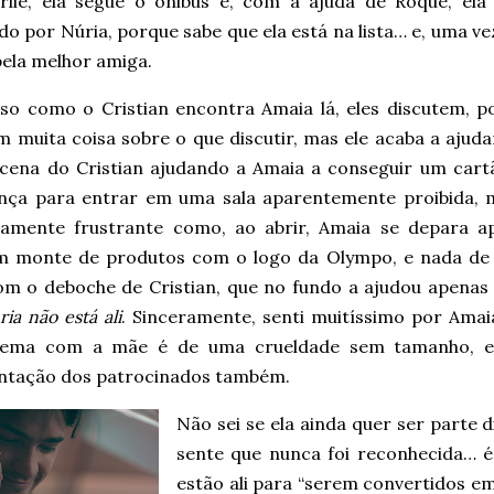
rlie, ela segue o ônibus e, com a ajuda de Roque, el
o por Núria, porque sabe que ela está na lista… e, uma ve
pela melhor amiga.
oso como o Cristian encontra Amaia lá, eles discutem, p
m muita coisa sobre o que discutir, mas ele acaba a ajud
cena do Cristian ajudando a Amaia a conseguir um cart
nça para entrar em uma sala aparentemente proibida, 
amente frustrante como, ao abrir, Amaia se depara a
 monte de produtos com o logo da Olympo, e nada de N
com o deboche de Cristian, que no fundo a ajudou apena
ia não está ali
. Sinceramente, senti muitíssimo por Ama
nema com a mãe é de uma crueldade sem tamanho, e
ntação dos patrocinados também.
Não sei se ela ainda quer ser parte d
sente que nunca foi reconhecida… é
estão ali para “serem convertidos em 