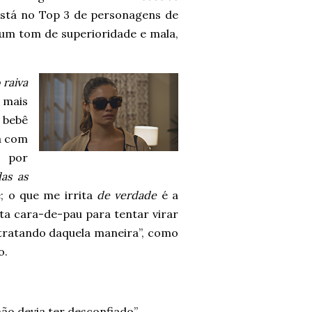
 está no Top 3 de personagens de
um tom de superioridade e mala,
 raiva
o mais
 bebê
ma com
, por
as as
; o que me irrita
de verdade
é a
ta cara-de-pau para tentar virar
á tratando daquela maneira”, como
o.
não devia ter desconfiado”.