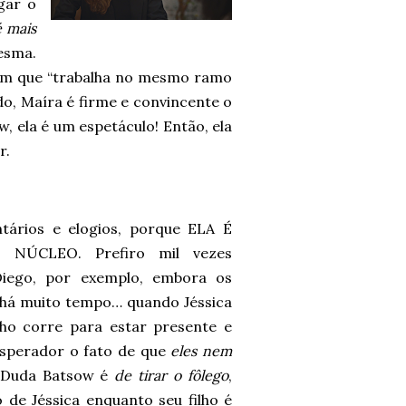
gar o
é mais
esma.
uém que “trabalha no mesmo ramo
ndo, Maíra é firme e convincente o
, ela é um espetáculo! Então, ela
r.
tários e elogios, porque ELA É
ÚCLEO. Prefiro mil vezes
iego, por exemplo, embora os
 há muito tempo… quando Jéssica
ho corre para estar presente e
esperador o fato de que
eles nem
 Duda Batsow é
de tirar o fôlego
,
de Jéssica enquanto seu filho é