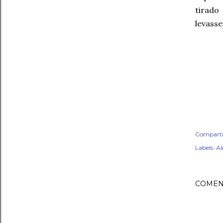
tirado
levasse
Comparti
Labels:
Al
COMEN