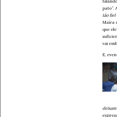
faland
pato”.
tão fiel
Maíra 
que ele
suficie
vai emb
E, even
deixam 
expres