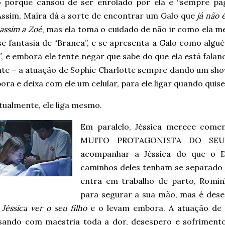
o porque cansou de ser enrolado por ela e “sempre pa
 Assim, Maíra dá a sorte de encontrar um Galo que
já não 
 assim a Zoé
, mas ela toma o cuidado de não ir como ela m
se fantasia de “Branca”, e se apresenta a Galo como alg
”, e embora ele tente negar que sabe do que ela está fala
nte – a atuação de Sophie Charlotte sempre dando um show
ora e deixa com ele um celular, para ele ligar quando quise
tualmente, ele liga mesmo.
Em paralelo, Jéssica merece comen
MUITO PROTAGONISTA DO SEU N
acompanhar a Jéssica do que o D
caminhos deles tenham se separado
entra em trabalho de parto, Romin
para segurar a sua mão, mas é des
Jéssica ver o seu filho
e o levam embora. A atuação de
sando com maestria toda a dor, desespero e sofrimento 