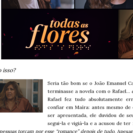
o isso?
Seria tão bom se o João Emanuel C
terminasse a novela com o Rafael…
Rafael fez tudo absolutamente e
confiar em Maíra: antes mesmo de 
ser apresentada, ele duvidou de se
segui-la e vigiá-la e a acusou de te
 pessoas torçam por esse “romance” depois de tudo
. Apesa