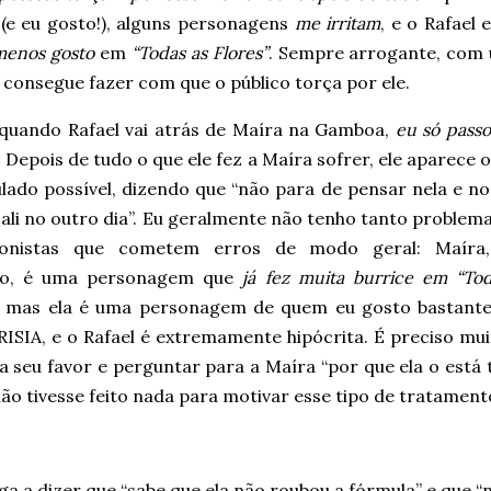
(e eu gosto!), alguns personagens
me irritam
, e o Rafael
menos gosto
em
“Todas as Flores”
. Sempre arrogante, com 
 consegue fazer com que o público torça por ele.
 quando Rafael vai atrás de Maíra na Gamboa,
eu só passo
. Depois de tudo o que ele fez a Maíra sofrer, ele aparece 
lado possível, dizendo que “não para de pensar nela e no
 ali no outro dia”. Eu geralmente não tenho tanto proble
gonistas que cometem erros de modo geral: Maíra
lo, é uma personagem que
já fez muita burrice em “Tod
, mas ela é uma personagem de quem eu gosto bastante
ISIA, e o Rafael é extremamente hipócrita. É preciso mui
 a seu favor e perguntar para a Maíra “por que ela o est
não tivesse feito nada para motivar esse tipo de tratament
ga a dizer que “sabe que ela não roubou a fórmula” e que “