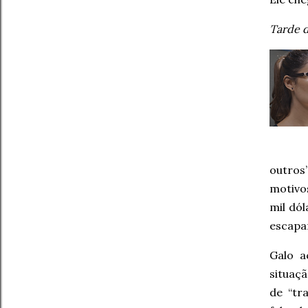
Tarde d
outros
motivo
mil dó
escapar
Galo a
situaç
de “tr