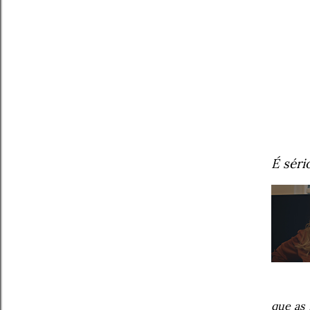
É séri
que as