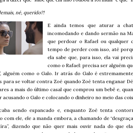
emais, né, querido?!
E ainda temos que aturar a chat
incomodando e dando sermão na Maí
que perdoar o Rafael ou qualquer 
tempo de perder com isso, até porque
ela sabe que, para isso, ela vai pre
como o Rafael: precisa ser alguém qu
”, alguém como o Galo. Ir atrás do Galo é extremamente 
s para se voltar contra Zoé quando Zoé tenta enganar Dé
lares a mais do último casal que comprou um bebê e, quan
 acusando o Galo e colocando o dinheiro no meio das cois
caba sendo espancado e, enquanto Zoé tenta contor
ão com ele, ele a manda embora, a chamando de “desgraça
aíra”, dizendo que não quer mais ouvir nada do que ela