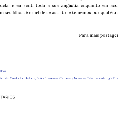
 dela, e eu senti toda a sua angústia enquanto ela ac
m seu filho… é cruel de se assistir, e tememos por qual é o f
Para mais postage
lhar
ém do Cantinho de Luz
João Emanuel Carneiro
Novelas
Teledramaturgia Bras
TÁRIOS