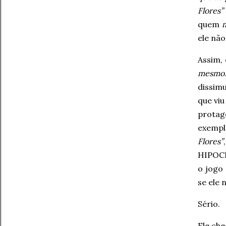
Flores”
quem
ele não
Assim,
mesmo
dissimu
que viu
prota
exemp
Flores”
HIPOCR
o jogo
se ele 
Sério.
Ele che