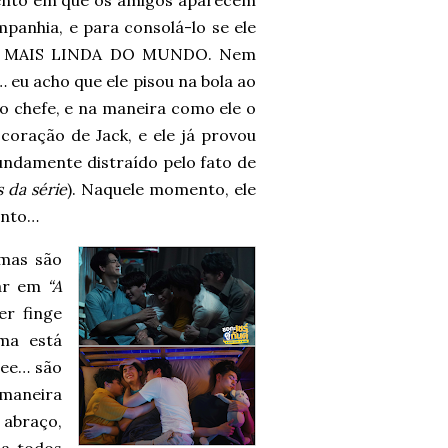
ento em que os amigos aparecem
panhia, e para consolá-lo se ele
ISA MAIS LINDA DO MUNDO. Nem
 eu acho que ele pisou na bola ao
o chefe, e na maneira como ele o
coração de Jack, e ele já provou
fundamente distraído pelo fato de
 da série
). Naquele momento, ele
ento…
 mas são
sar em
“A
er finge
ma está
ree… são
 maneira
abraço,