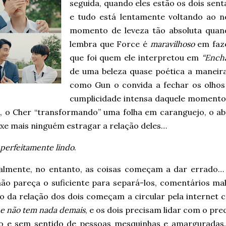
seguida, quando eles estão os dois sen
e tudo está lentamente voltando ao 
momento de leveza tão absoluta quand
lembra que Force é
maravilhoso
em faze
que foi quem ele interpretou em
“Ench
de uma beleza quase poética a maneira
como Gun o convida a fechar os olhos 
cumplicidade intensa daquele momento,
, o Cher “transformando” uma folha em caranguejo, o a
ixe mais ninguém estragar a relação deles…
perfeitamente lindo
.
almente, no entanto, as coisas começam a dar errado
não pareça o suficiente para separá-los, comentários ma
to da relação dos dois começam a circular pela internet
e não tem nada demais
, e os dois precisam lidar com o pre
o e sem sentido de pessoas mesquinhas e amargurada