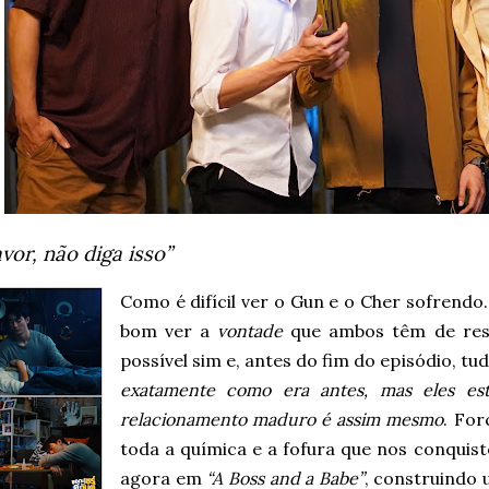
avor, não diga isso”
Como é difícil ver o Gun e o Cher sofren
bom ver a
vontade
que ambos têm de reso
possível sim e, antes do fim do episódio, tu
exatamente como era antes, mas eles est
relacionamento maduro é assim mesmo
. Fo
toda a química e a fofura que nos conquis
agora em
“A Boss and a Babe”
, construindo