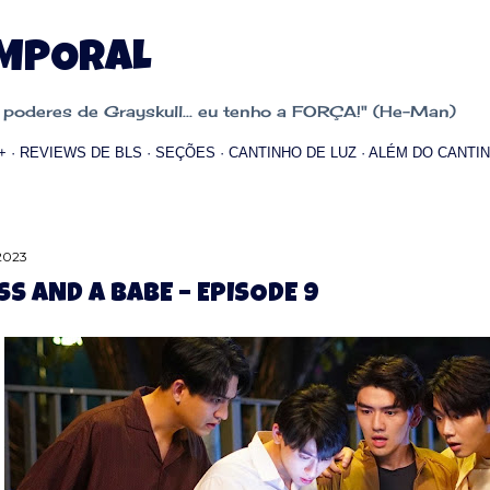
Pular para o conteúdo principal
EMPORAL
oderes de Grayskull... eu tenho a FORÇA!" (He-Man)
+
REVIEWS DE BLS
SEÇÕES
CANTINHO DE LUZ
ALÉM DO CANTIN
 2023
SS AND A BABE – EPISODE 9