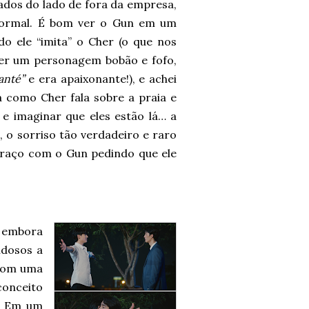
tados do lado de fora da empresa,
normal. É bom ver o Gun em um
o ele “imita” o Cher (o que nos
r um personagem bobão e fofo,
anté”
e era apaixonante!), e achei
 como Cher fala sobre a praia e
e imaginar que eles estão lá… a
 o sorriso tão verdadeiro e raro
braço com o Gun pedindo que ele
… embora
ldosos a
 com uma
conceito
s. Em um