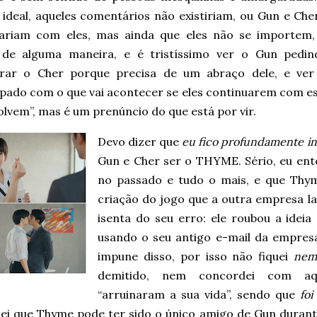
ideal, aqueles comentários não existiriam, ou Gun e Che
ariam com eles, mas ainda que eles não se importem,
 de alguma maneira, e é tristíssimo ver o Gun pedi
rar o Cher porque precisa de um abraço dele, e ver
pado com o que vai acontecer se eles continuarem com ess
olvem”, mas é um prenúncio do que está por vir.
Devo dizer que
eu fico profundamente 
Gun e Cher ser o THYME. Sério, eu ent
no passado e tudo o mais, e que Thy
criação do jogo que a outra empresa la
isenta do seu erro: ele roubou a idei
usando o seu antigo e-mail da empresa
impune disso, por isso não fiquei
nem
demitido, nem concordei com aq
“arruinaram a sua vida”, sendo que
foi
Sei que Thyme pode ter sido o único amigo de Gun duran