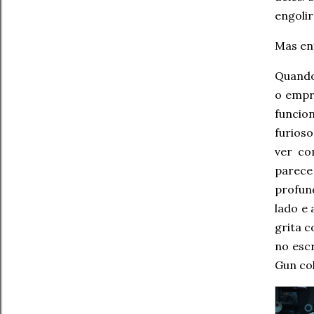
engolir
Mas en
Quando
o empr
funcio
furios
ver co
parece
profun
lado e
grita 
no escr
Gun col