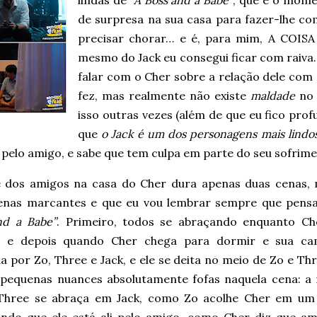
lindas de
“A Boss and a Babe”
, que é o mom
de surpresa na sua casa para fazer-lhe com
precisar chorar… e é, para mim, A CO
mesmo do Jack eu consegui ficar com raiva…
falar com o Cher sobre a relação dele com 
fez, mas realmente não existe
maldade
no 
isso outras vezes (além de que eu fico pro
que
o Jack é um dos personagens mais lindos
i pelo amigo, e sabe que tem culpa em parte do seu sofrim
e dos amigos na casa do Cher dura apenas duas cenas,
enas marcantes e que eu vou lembrar sempre que pen
nd a Babe”
. Primeiro, todos se abraçando enquanto Ch
, e depois quando Cher chega para dormir e sua ca
 por Zo, Three e Jack, e ele se deita no meio de Zo e Th
 pequenas nuances absolutamente fofas naquela cena: a
hree se abraça em Jack, como Zo acolhe Cher em um 