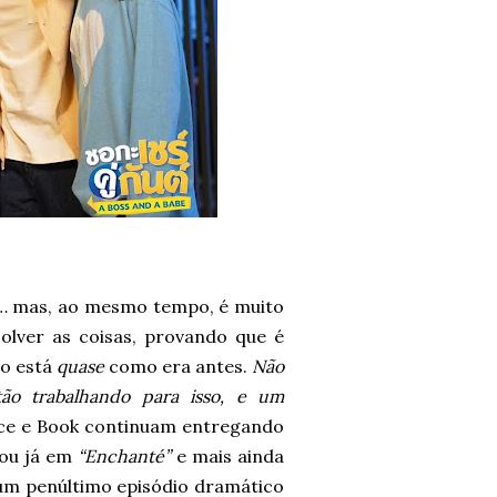
do… mas, ao mesmo tempo, é muito
lver as coisas, provando que é
do está
quase
como era antes.
Não
ão trabalhando para isso, e um
rce e Book continuam entregando
tou já em
“Enchanté”
e mais ainda
 um penúltimo episódio dramático