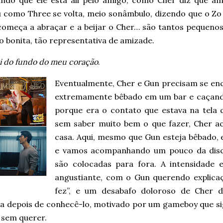
ndo que ele está ali pelo amigo, como Cher diz que a
u como Three se volta, meio sonâmbulo, dizendo que o Zo 
começa a abraçar e a beijar o Cher… são tantos pequenos
ão bonita, tão representativa de amizade.
i do fundo do meu coração
.
Eventualmente, Cher e Gun precisam se en
extremamente bêbado em um bar e caçando 
porque era o contato que estava na tela 
sem saber muito bem o que fazer, Cher a
casa. Aqui, mesmo que Gun esteja bêbado, e
e vamos acompanhando um pouco da discu
são colocadas para fora. A intensidade 
angustiante, com o Gun querendo explica
fez”, e um desabafo doloroso de Cher d
a depois de conhecê-lo, motivado por um gameboy que sig
 sem querer.