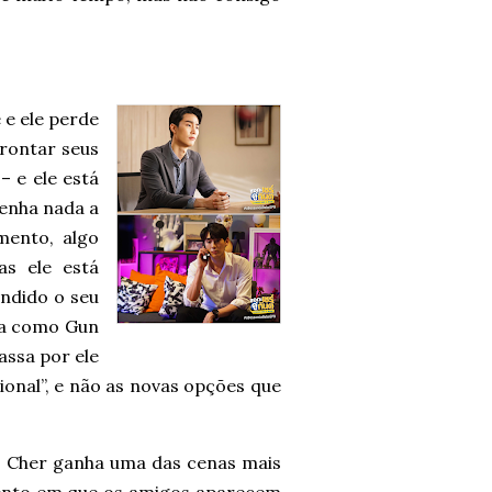
e ele perde
rontar seus
– e ele está
tenha nada a
mento, algo
s ele está
ndido o seu
ira como Gun
assa por ele
ional”, e não as novas opções que
, Cher ganha uma das cenas mais