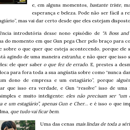
e, em alguns momentos,
bastante triste
, m
esperança e beleza. Pode não ser fácil a 
giário”, mas vai dar certo desde que eles estejam dispostos
ência introdutória desse nono episódio de
“A Boss and
ua do momento em que Gun pega Cher pelo braço para c
e sobre o que quer que esteja acontecendo, porque ele 
stá agindo de uma maneira
estranha
, e não quer que isso 
les: ele quer saber
o que fez de errado
. E, prestes a des
loca para fora toda a sua angústia sobre como “nunca dar
um dono de empresa e um estagiário”, porque algué
tar que isso era verdade, e Gun “resolve” isso de uma
simples e muito inteligente:
eles não precisam ser “um
a e um estagiário”, apenas Gun e Cher
… e é isso o que im
lma,
que tudo vai ficar bem
.
Uma das cenas
mais lindas de toda a sér