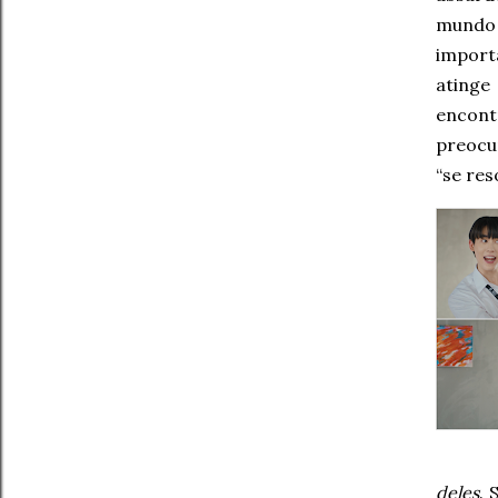
mundo 
import
atinge
encont
preocu
“se res
deles
. 