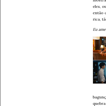
mostra
eles, o
então 
rica, t
Eu ame
bagunç
quebra