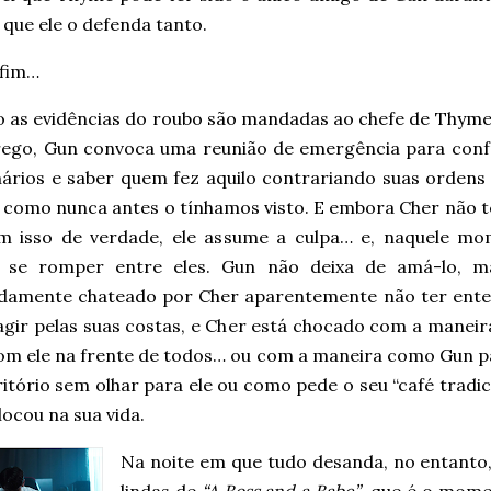
 que ele o defenda tanto.
fim…
 as evidências do roubo são mandadas ao chefe de Thyme 
ego, Gun convoca uma reunião de emergência para conf
nários e saber quem fez aquilo contrariando suas ordens 
o como nunca antes o tínhamos visto. E embora Cher não 
m isso de verdade, ele assume a culpa… e, naquele mo
 se romper entre eles. Gun não deixa de amá-lo, ma
damente chateado por Cher aparentemente não ter ente
 agir pelas suas costas, e Cher está chocado com a mane
com ele na frente de todos… ou com a maneira como Gun p
itório sem olhar para ele ou como pede o seu “café tradic
ocou na sua vida.
Na noite em que tudo desanda, no entanto