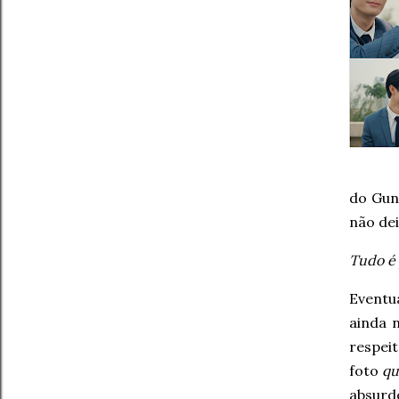
do Gun
não de
Tudo é 
Eventu
ainda 
respei
foto
qu
absurd