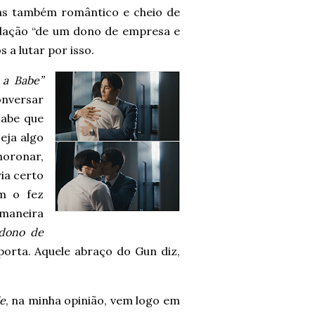
as também romântico e cheio de
relação “de um dono de empresa e
 a lutar por isso.
 a Babe”
onversar
sabe que
seja algo
moronar,
ia certo
m o fez
 maneira
 dono de
porta. Aquele abraço do Gun diz,
ie
, na minha opinião, vem logo em