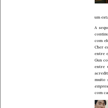
um esta
A sequ
contin
com el
Cher e
entre e
Gun co
entre 
acredi
muito 
empres
com ca