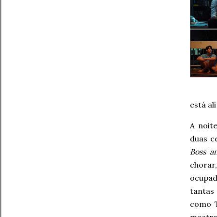
está al
A noit
duas c
Boss a
chorar
ocupada
tantas
como T