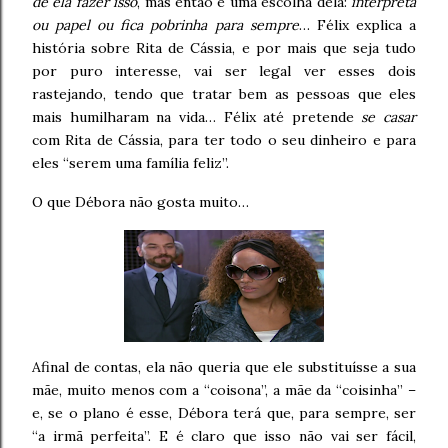
de ela fazer isso
, mas então é uma escolha dela:
interpreta
ou papel ou fica pobrinha para sempre
… Félix explica a
história sobre Rita de Cássia, e por mais que seja tudo
por puro interesse, vai ser legal ver esses dois
rastejando, tendo que tratar bem as pessoas que eles
mais humilharam na vida… Félix até pretende
se casar
com Rita de Cássia, para ter todo o seu dinheiro e para
eles “serem uma família feliz”.
O que Débora não gosta muito…
Afinal de contas, ela não queria que ele substituísse a sua
mãe, muito menos com a “coisona”, a mãe da “coisinha” –
e, se o plano é esse, Débora terá que, para sempre, ser
“a irmã perfeita”. E é claro que isso não vai ser fácil,