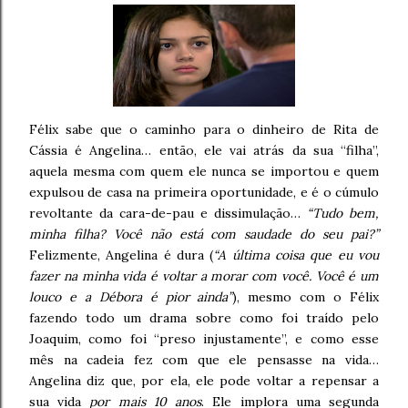
Félix sabe que o caminho para o dinheiro de Rita de
Cássia é Angelina… então, ele vai atrás da sua “filha”,
aquela mesma com quem ele nunca se importou e quem
expulsou de casa na primeira oportunidade, e é o cúmulo
revoltante da cara-de-pau e dissimulação…
“Tudo bem,
minha filha? Você não está com saudade do seu pai?”
Felizmente, Angelina é dura (
“A última coisa que eu vou
fazer na minha vida é voltar a morar com você. Você é um
louco e a Débora é pior ainda”
), mesmo com o Félix
fazendo todo um drama sobre como foi traído pelo
Joaquim, como foi “preso injustamente”, e como esse
mês na cadeia fez com que ele pensasse na vida…
Angelina diz que, por ela, ele pode voltar a repensar a
sua vida
por mais 10 anos
. Ele implora uma segunda