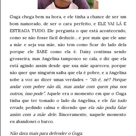
Guga chega bem na hora, e ele tinha a chance de ser um
bom namorado, de ser o cara perfeito, e ELE VAI LÁ E
ESTRAGA TUDO. Ele pergunta o que está acontecendo,
como se não fosse fácil deduzir… e por mais que ele ame
a mãe e seja sua mãe, não tem como ficar do lado dela
porque ele SABE como ela é. Daisy continua sendo
grosseira, mas Angelina tampouco se cala, e diz que ela
está agindo assim desde que sua mãe apareceu, porque
não quer que ninguém saiba que ela é pobre, e a Angelina
sobe a voz ao dizer umas verdades –
“Ah é, né? Porque
andar com pobre não dá, mas andar com quem pisa nos
outros, isso pode”
. Aquele era o momento em que o Guga
tinha que ter tomado o lado da Angelina, e ele
faz tudo
errado
, pedindo calma e dizendo que
ela não podia falar
assim com a mãe dele
. Sinceramente, naquele momento
eu abandonei o barco.
Não dava mais para defender o Guga
.