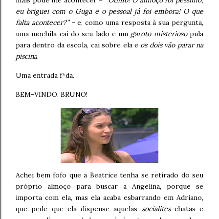
mais pode lhe acontecer –
“Ótimo! O almoço foi péssimo,
eu briguei com o Guga e o pessoal já foi embora! O que
falta acontecer?”
– e, como uma resposta à sua pergunta,
uma mochila cai do seu lado e um
garoto misterioso
pula
para dentro da escola, cai sobre ela e
os dois vão parar na
piscina
.
Uma entrada f*da.
BEM-VINDO, BRUNO!
Achei bem fofo que a Beatrice tenha se retirado do seu
próprio almoço para buscar a Angelina, porque se
importa com ela, mas ela acaba esbarrando em Adriano,
que pede que ela dispense aquelas
socialites
chatas e