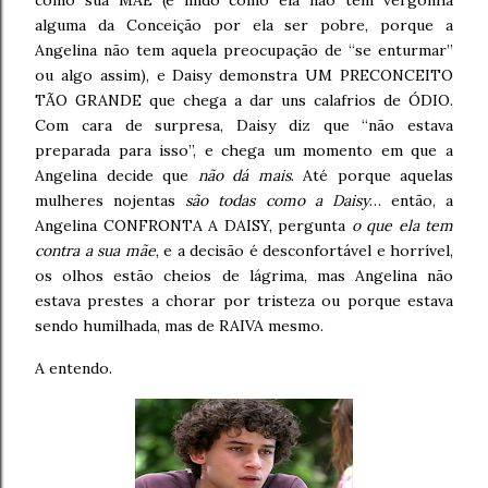
como sua MÃE (é lindo como ela não tem vergonha
alguma da Conceição por ela ser pobre, porque a
Angelina não tem aquela preocupação de “se enturmar”
ou algo assim), e Daisy demonstra UM PRECONCEITO
TÃO GRANDE que chega a dar uns calafrios de ÓDIO.
Com cara de surpresa, Daisy diz que “não estava
preparada para isso”, e chega um momento em que a
Angelina decide que
não dá mais
. Até porque aquelas
mulheres nojentas
são todas como a Daisy
… então, a
Angelina CONFRONTA A DAISY, pergunta
o que ela tem
contra a sua mãe
, e a decisão é desconfortável e horrível,
os olhos estão cheios de lágrima, mas Angelina não
estava prestes a chorar por tristeza ou porque estava
sendo humilhada, mas de RAIVA mesmo.
A entendo.