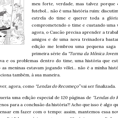
meu forte, verdade, mas talvez porque 
futebol… não é uma história ruim: discutim
estrela do time e querer toda a glóri
comprometendo o time e custando uma v
agora, o Cascão precisa aprender a trabal
amigos e de uma nova treinadora bastan
edição me lembrou uma pequena saga vo
primeira série da
“Turma da Mônica Jovem
iva e os problemas dentro do time, uma história que est
 as meninas estavam jogando vôlei… não é a minha histór
nciona também, à sua maneira.
ver, agora, como
“Lendas do Recomeço”
vai ser finalizada.
queria uma edição especial de 120 páginas de
“Lendas do 
nos para a conclusão da história?! Acho que isso é algo qu
ensar em fazer com o tempo: assim, mantemos essa nov