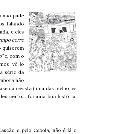
u não pude
os falando
da, e eles
empo corre
o quiserem
o”
e, com o
mos vê-lo
a série da
 embora não
fase da revista (uma das melhores
eu certo… foi uma boa história,
Cascão e pelo Cebola, não é lá o