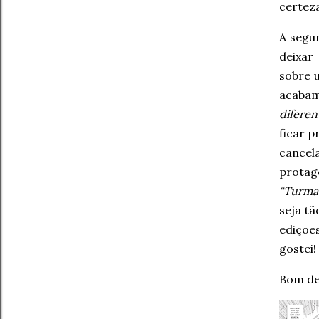
certeza
A segu
deixar
sobre 
acabam
diferen
ficar 
cancel
protag
“Turma
seja tã
ediçõe
gostei!
Bom de