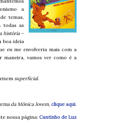
, mantemos
gonismo a
 de temas,
 todas as
 história
–
 boa ideia
que eu me envolveria mais com a
uer maneira, vamos ver como é a
 deixem
superficial
.
urma da Mônica Jovem
,
clique aqui
.
ite nossa página:
Cantinho de Luz