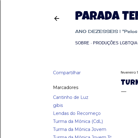
PARADA T
ANO DEZESSEIS | "Pelos p
SOBRE
PRODUÇÕES LGBTQIA
Compartilhar
fevereiro 
TURM
Marcadores
Cantinho de Luz
gibis
Lendas do Recomeço
Turma da Mônica (CdL)
Turma da Mônica Jovem
Turma da Mônica Jovem 3ª