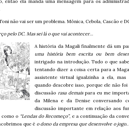
to, então ela manda uma mensagem para os administrado
…
Toni não vai ser um problema. Mônica, Cebola, Cascão e DC
rço pelo DC. Mas sei lá o que vai acontecer
…
A história da Magali finalmente dá um pas
uma história bem escrita ou bem desen
intrigado na introdução. Tudo o que sab
tentando dizer a coisa certa para a Maga
assistente virtual igualzinha a ela, mas
quando descobre isso, porque ele não fo
discussão
rasa demais
para eu me importa
da Milena e da Denise conversando c
discussão importante em relação aos fu
e como o
“Lendas do Recomeço”
, e a continuação da conv
scobrimos que é
o dono da empresa que desenvolve o jogo
…