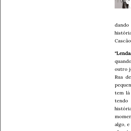
dando 
histór
Cascão 
“Lenda
quando
outro j
Rua de
pequen
tem lá
tendo 
histór
moment
algo, e