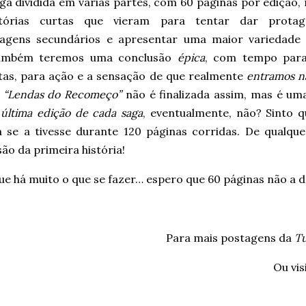
ga dividida em várias partes, com 60 páginas por edição
stórias curtas que vieram para tentar dar prota
agens secundários e apresentar uma maior variedade
ambém teremos uma conclusão
épica
, com tempo para
tas, para ação e a sensação de que realmente
entramos na
e
“Lendas do Recomeço”
não é finalizada assim, mas é uma
 última edição de cada saga
, eventualmente, não? Sinto 
ia se a tivesse durante 120 páginas corridas. De qualq
ão da primeira história!
ue há muito o que se fazer… espero que 60 páginas não a
Para mais postagens da
T
Ou vis