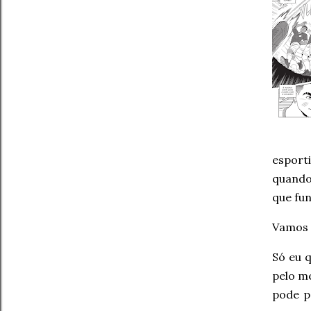
esport
quando
que fu
Vamos 
Só eu 
pelo me
pode p