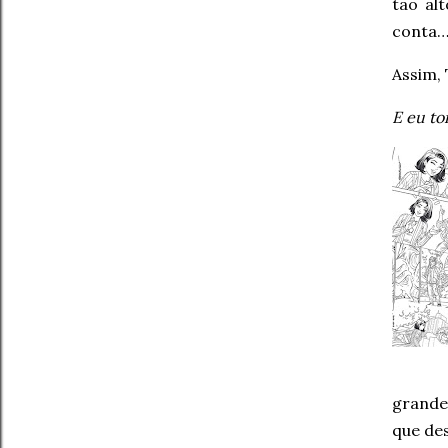
tão al
conta
Assim, 
E eu to
grand
que de