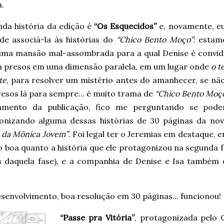
.
nda história da edição é
“Os Esquecidos”
e, novamente, e
 de associá-la às histórias do
“Chico Bento Moço”
: estam
uma mansão mal-assombrada para a qual Denise é convida
 presos em uma dimensão paralela, em um lugar onde
o t
te
, para resolver um mistério antes do amanhecer, se nã
presos lá para sempre… é muito trama de
“Chico Bento Moç
amento da publicação, fico me perguntando se pode
onizando alguma dessas histórias de 30 páginas da nov
 da Mônica Jovem”
. Foi legal ter o Jeremias em destaque,
o boa quanto a história que ele protagonizou na segunda 
s daquela fase), e a companhia de Denise e Isa também d
senvolvimento, boa resolução em 30 páginas… funcionou!
“Passe pra Vitória”
, protagonizada pelo 