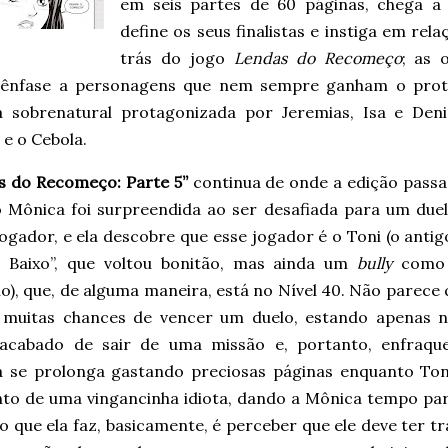
em seis partes de 60 páginas, chega a
define os seus finalistas e instiga em re
trás do jogo
Lendas do Recomeço
; as 
ênfase a personagens que nem sempre ganham o prot
ia sobrenatural protagonizada por Jeremias, Isa e Den
e o Cebola.
s do Recomeço: Parte 5”
continua de onde a edição passa
 Mônica foi surpreendida ao ser desafiada para um due
ogador, e ela descobre que esse jogador é o Toni (o anti
 Baixo”, que voltou bonitão, mas ainda um
bully
como 
o), que, de alguma maneira, está no Nível 40. Não parece
 muitas chances de vencer um duelo, estando apenas n
acabado de sair de uma missão e, portanto, enfraqu
ia se prolonga gastando preciosas páginas enquanto Ton
o de uma vingancinha idiota, dando a Mônica tempo pa
 o que ela faz, basicamente, é perceber que ele deve ter 