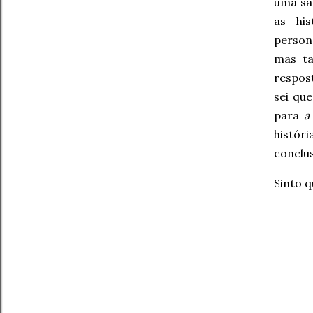
uma sa
as hi
person
mas t
respos
sei qu
para
a
histór
conclus
Sinto q