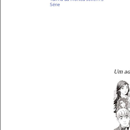
Série
Um adv