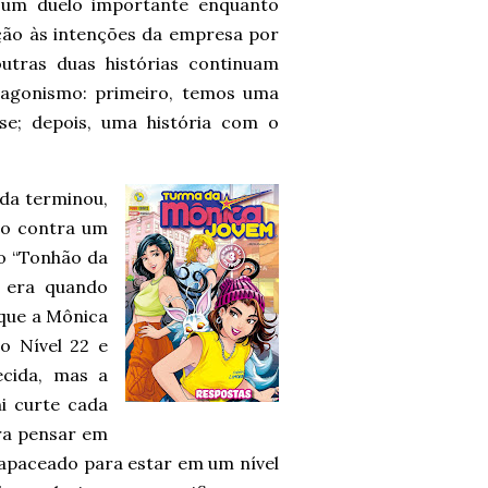
 um duelo importante enquanto
lação às intenções da empresa por
outras duas histórias continuam
agonismo: primeiro, temos uma
ise; depois, uma história com o
da terminou,
lo contra um
go “Tonhão da
era quando
 que a Mônica
o Nível 22 e
ecida, mas a
i curte cada
ra pensar em
trapaceado para estar em um nível