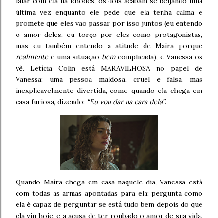
falar com ela na Rhodes, os dois acabam se beijando uma
última vez enquanto ele pede que ela tenha calma e
promete que eles vão passar por isso juntos (eu entendo
o amor deles, eu torço por eles como protagonistas,
mas eu também entendo a atitude de Maíra porque
realmente
é uma situação
bem
complicada), e Vanessa os
vê. Letícia Colin está MARAVILHOSA no papel de
Vanessa: uma pessoa maldosa, cruel e falsa, mas
inexplicavelmente divertida, como quando ela chega em
casa furiosa, dizendo:
“Eu vou dar na cara dela”
.
Quando Maíra chega em casa naquele dia, Vanessa está
com todas as armas apontadas para ela: pergunta como
ela é capaz de perguntar se está tudo bem depois do que
ela viu hoje, e a acusa de ter roubado o amor de sua vida,