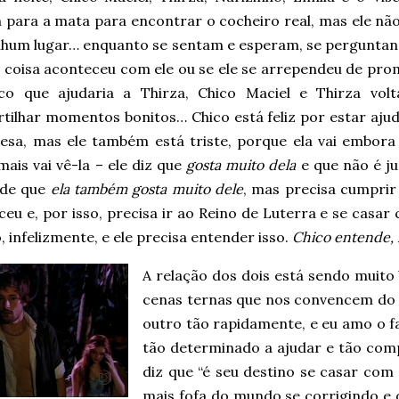
 para a mata para encontrar o cocheiro real, mas ele não
hum lugar… enquanto se sentam e esperam, se perguntan
 coisa aconteceu com ele ou se ele se arrependeu de pro
co que ajudaria a Thirza, Chico Maciel e Thirza vol
tilhar momentos bonitos… Chico está feliz por estar aju
cesa, mas ele também está triste, porque ela vai embora 
ais vai vê-la – ele diz que
gosta muito dela
e que não é ju
nde que
ela também gosta muito dele
, mas precisa cumprir
ceu e, por isso, precisa ir ao Reino de Luterra e se casa
, infelizmente, e ele precisa entender isso.
Chico entende, 
A relação dos dois está sendo muit
cenas ternas que nos convencem do 
outro tão rapidamente, e eu amo o fa
tão determinado a ajudar e tão com
diz que “é seu destino se casar com 
mais fofa do mundo se corrigindo e 