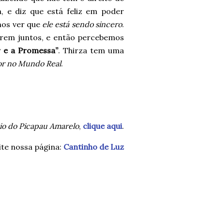
á, e diz que está feliz em poder
emos ver que
ele está sendo sincero
.
arem juntos, e então percebemos
 e a Promessa”
. Thirza tem uma
or no Mundo Real
.
tio do Picapau Amarelo
,
clique aqui
.
ite nossa página:
Cantinho de Luz