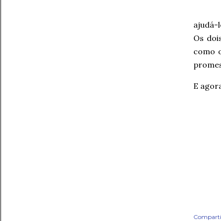
ajudá-l
Os doi
como o
promes
E agor
Comparti