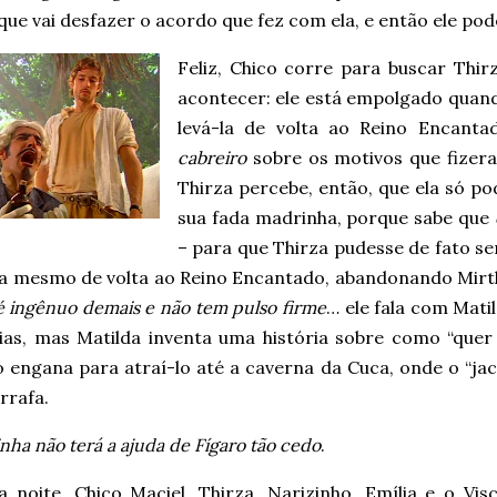
que vai desfazer o acordo que fez com ela, e então ele pod
Feliz, Chico corre para buscar Thi
acontecer: ele está empolgado quan
levá-la de volta ao Reino Encant
cabreiro
sobre os motivos que fizer
Thirza percebe, então, que ela só po
sua fada madrinha, porque sabe que
– para que Thirza pudesse de fato ser
ra mesmo de volta ao Reino Encantado, abandonando Mirt
é ingênuo demais e não tem pulso firme
… ele fala com Mati
ias, mas Matilda inventa uma história sobre como “quer 
o engana para atraí-lo até a caverna da Cuca, onde o “j
rrafa.
nha não terá a ajuda de Fígaro tão cedo
.
a noite, Chico Maciel, Thirza, Narizinho, Emília e o Vis