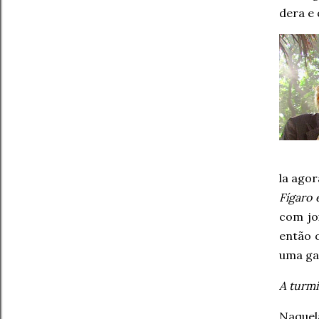
dera e 
la ago
Fígaro 
com jo
então 
uma ga
A turmi
Naquel