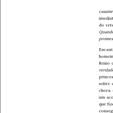
casame
imedia
do vet
Quando
promess
Encanta
homem 
Reino 
verdad
prince
sobre
chora, 
um aco
que fiz
consegu