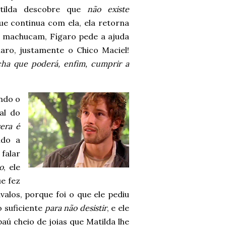
atilda descobre que
não existe
que continua com ela, ela retorna
e machucam, Fígaro pede a ajuda
laro, justamente o Chico Maciel!
ha que poderá, enfim, cumprir a
ndo o
al do
sera é
ído a
falar
o
, ele
ue fez
alos, porque foi o que ele pediu
o suficiente
para não desistir
, e ele
baú cheio de joias que Matilda lhe