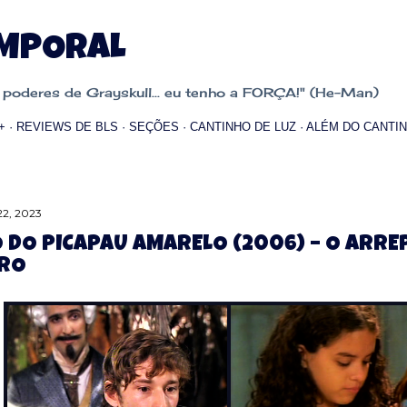
Pular para o conteúdo principal
EMPORAL
oderes de Grayskull... eu tenho a FORÇA!" (He-Man)
+
REVIEWS DE BLS
SEÇÕES
CANTINHO DE LUZ
ALÉM DO CANTIN
 22, 2023
O DO PICAPAU AMARELO (2006) – O ARR
ARO