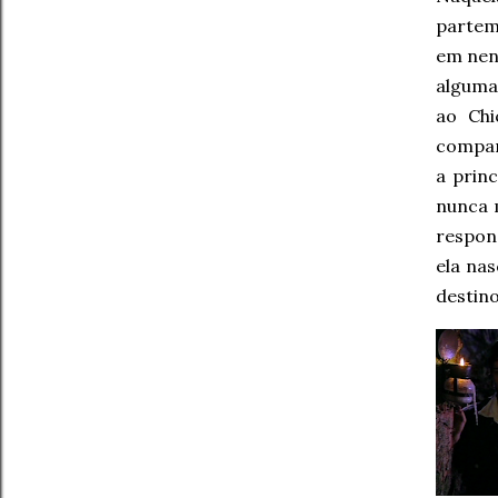
partem
em nen
alguma
ao Chi
compar
a prin
nunca m
respo
ela nas
destino