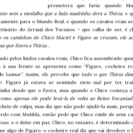
prometera que faria: quando M
nto sem a medalha que a fada madrinha dera a Thirza
, e 
tamente para o Mundo Real, e quando os cavalos reais s
erinário do Arraial dos Tucanos – que calha de ser, é c
 os caminhos de Chico Maciel e Fígaro se cruzam, ele ac
a que fizera a Thirza
…
do pelos lindos cavalos reais, Chico fica assombrado qua
à sua frente se apresenta como “Fígaro, cocheiro re
de Lumar”. Assim, ele percebe que
tudo o que Thirza dis
e
. Fígaro já estava se sentindo
meio mal
por ter tra
sinha desde que o fizera, mas quando o Chico começa a 
 como
apenas ele pode levá-la de volta ao Reino Encantad
cheio de culpa, mas diz que não pode ajudá-la mais, porq
rdo com Matilda, então pede que Chico cuide de seus cav
esse, e o deixe em paz. Chico, no entanto, é determinado 
e algo de Fígaro: o cocheiro real diz que vai devolver o 