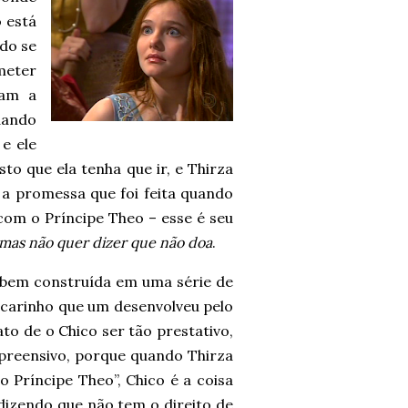
 está
do se
meter
tam a
dando
e ele
sto que ela tenha que ir, e Thirza
 a promessa que foi feita quando
r com o Príncipe Theo – esse é seu
mas não quer dizer que não doa
.
o bem construída em uma série de
carinho que um desenvolveu pelo
to de o Chico ser tão prestativo,
preensivo, porque quando Thirza
o Príncipe Theo”, Chico é a coisa
dizendo que não tem o direito de