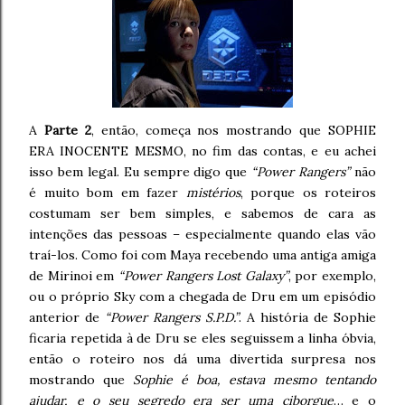
A
Parte 2
, então, começa nos mostrando que SOPHIE
ERA INOCENTE MESMO, no fim das contas, e eu achei
isso bem legal. Eu sempre digo que
“Power Rangers”
não
é muito bom em fazer
mistérios
, porque os roteiros
costumam ser bem simples, e sabemos de cara as
intenções das pessoas – especialmente quando elas vão
traí-los. Como foi com Maya recebendo uma antiga amiga
de Mirinoi em
“Power Rangers Lost Galaxy”
, por exemplo,
ou o próprio Sky com a chegada de Dru em um episódio
anterior de
“Power Rangers S.P.D.”
. A história de Sophie
ficaria repetida à de Dru se eles seguissem a linha óbvia,
então o roteiro nos dá uma divertida surpresa nos
mostrando que
Sophie é boa, estava mesmo tentando
ajudar, e o seu segredo era ser uma ciborgue
… e o