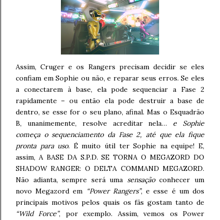
Assim, Cruger e os Rangers precisam decidir se eles
confiam em Sophie ou não, e reparar seus erros. Se eles
a conectarem à base, ela pode sequenciar a Fase 2
rapidamente – ou então ela pode destruir a base de
dentro, se esse for o seu plano, afinal. Mas o Esquadrão
B, unanimemente, resolve acreditar nela…
e Sophie
começa o sequenciamento da Fase 2, até que ela fique
pronta para uso
. É muito útil ter Sophie na equipe! E,
assim, A BASE DA S.P.D. SE TORNA O MEGAZORD DO
SHADOW RANGER: O DELTA COMMAND MEGAZORD.
Não adianta, sempre será uma
sensação
conhecer um
novo Megazord em
“Power Rangers”
, e esse é um dos
principais motivos pelos quais os fãs gostam tanto de
“Wild Force”
, por exemplo. Assim, vemos os Power