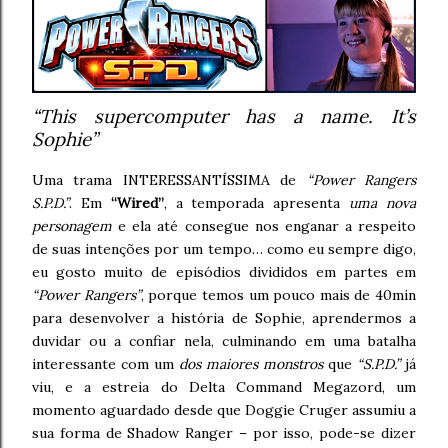
“This supercomputer has a name.
It’s
Sophie”
Uma trama INTERESSANTÍSSIMA de
“Power Rangers
S.P.D.”
. Em
“Wired”
, a temporada apresenta
uma nova
personagem
e ela até consegue nos enganar a respeito
de suas intenções por um tempo… como eu sempre digo,
eu gosto muito de episódios divididos em partes em
“Power Rangers”
, porque temos um pouco mais de 40min
para desenvolver a história de Sophie, aprendermos a
duvidar ou a confiar nela, culminando em uma batalha
interessante com um
dos maiores monstros
que
“S.P.D.”
já
viu, e a estreia do Delta Command Megazord, um
momento aguardado desde que Doggie Cruger assumiu a
sua forma de Shadow Ranger – por isso, pode-se dizer