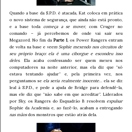
Quando a base da S.P.D. é atacada, Kat coloca em prática
o novo sistema de segurança, que ainda não está pronto,
e a base toda
começa a se mover
, com Cruger no
comando – já percebemos de onde vai sair seu
Megazord. No fim da
Parte 1
, os Power Rangers entram
de volta na base e
veem Sophie mexendo nos circuitos de
seu próprio braço: ela é uma ciborgue e escondeu isso
deles
. Ela acaba confessando ser quem mexeu nos
computadores na noite anterior, mas ela diz que “só
estava tentando ajudar” e, pela primeira vez, nos
perguntamos se
ela seria realmente inocente
… ela se diz
leal à S.P.D., e pede a ajuda de Bridge para defendê-la,
mas ele diz que “não sabe em que acreditar”. Liderados
por Sky, os Rangers do Esquadrão B resolvem
expulsar
Sophie da Academia e, ao fazê-lo, acabam a entregando
nas mãos
dos monstros que estão atrás dela.