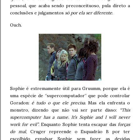
pessoal, que acaba sendo preconceituoso, pula direto a
conclusões e julgamentos
só por ela ser diferente
.
Ouch.
Sophie é extremamente útil para Gruumm, porque ela é
uma espécie de “supercomputador” que pode controlar
Goradon:
é tudo o que ele precisa
. Mas ela enfrenta o
monstro, dizendo que não vai ser parte disso:
“This
supercomputer has a name. It’s Sophie and I will never
work for evil”
. Enquanto Sophie tenta escapar das
forças
do mal
, Cruger repreende o Esquadrão B por ter
escolhido expulsar Sophie sem fazer as devidas