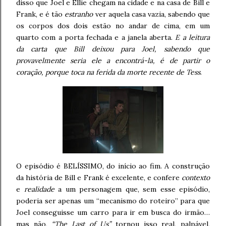
disso que Joel e Ellie chegam na cidade e na casa de Bill e
Frank, e é tão
estranho
ver aquela casa vazia, sabendo que
os corpos dos dois estão no andar de cima, em um
quarto com a porta fechada e a janela aberta.
E a leitura
da carta que Bill deixou para Joel, sabendo que
provavelmente seria ele a encontrá-la, é de partir o
coração, porque toca na ferida da morte recente de Tess
.
O episódio é BELÍSSIMO, do início ao fim. A construção
da história de Bill e Frank é excelente, e confere
contexto
e
realidade
a um personagem que, sem esse episódio,
poderia ser apenas um “mecanismo do roteiro” para que
Joel conseguisse um carro para ir em busca do irmão…
mas não,
“The Last of Us”
tornou isso real, palpável,