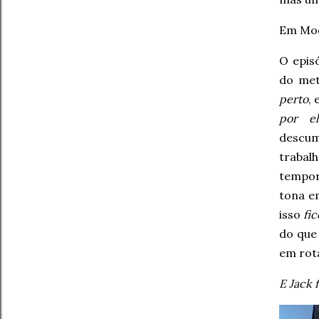
Em Mod
O epis
do met
perto
,
por el
descum
trabal
tempora
tona e
isso
fic
do que
em rot
E Jack f