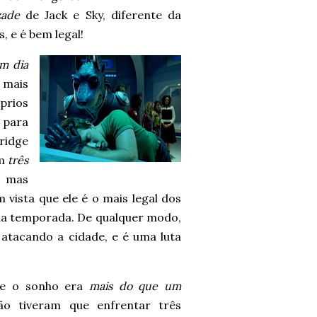
zade
de Jack e Sky, diferente da
, e é bem legal!
m dia
 mais
prios
 para
Bridge
am
três
, mas
vista que ele é o mais legal dos
da temporada. De qualquer modo,
atacando a cidade, e é uma luta
ue o sonho era
mais do que um
o tiveram que enfrentar três