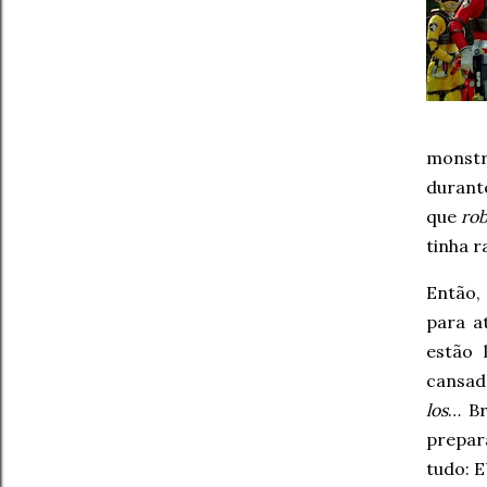
monstr
durant
que
ro
tinha 
Então,
para a
estão 
cansad
los
… Br
prepar
tudo: 