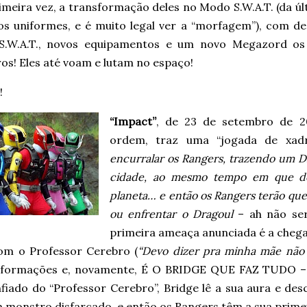
imeira vez, a transformação deles no Modo S.W.A.T. (da ú
os uniformes, e é muito legal ver a “morfagem”), com d
.W.A.T., novos equipamentos e um novo Megazord os
os! Eles até voam e lutam no espaço!
!
“Impact”
, de 23 de setembro de 20
ordem, traz uma “jogada de xad
encurralar os Rangers, trazendo um Dr
cidade, ao mesmo tempo em que de
planeta… e então os Rangers terão que
ou enfrentar o Dragoul
– ah não ser,
primeira ameaça anunciada é a cheg
com o Professor Cerebro (
“Devo dizer pra minha mãe não 
nformações e, novamente, É O BRIDGE QUE FAZ TUDO 
fiado do “Professor Cerebro”, Bridge lê a sua aura e de
monstro disfarçado, e então os Rangers têm a sua primeir