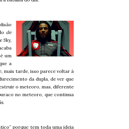
lisão
-lo
de
e Sky,
caba
 é um
que a
 mais tarde, isso parece voltar à
urecimento da dupla, de ver que
destruir o meteoro, mas, diferente
buraco no meteoro, que continua
s.
ático” porque tem toda uma ideia