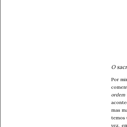
O sacr
Por mi
coment
ordem
aconte
mas ma
temos 
vez, e