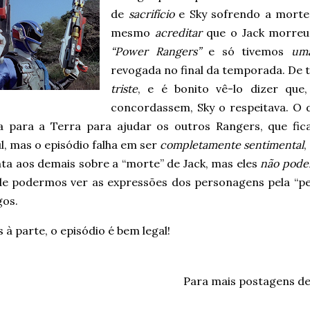
de
sacrifício
e Sky sofrendo a morte
mesmo
acreditar
que o Jack morreu 
“Power Rangers”
e só tivemos
um
revogada no final da temporada. De t
triste
, e é bonito vê-lo dizer qu
concordassem, Sky o respeitava. O
a para a Terra para ajudar os outros Rangers, que fi
, mas o episódio falha em ser
completamente sentimental
,
nta aos demais sobre a “morte” de Jack, mas eles
não podem
 de podermos ver as expressões dos personagens pela “pe
gos.
à parte, o episódio é bem legal!
Para mais postagens d