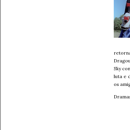
retorn
Dragoul
Sky co
luta e
os ami
Dramas 