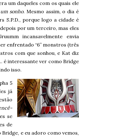
era um daqueles com os quais ele
s um sonho
. Mesmo assim, o dia é
s S.P.D., porque logo a cidade é
depois por um terceiro, mas eles
ruumm incansavelmente envia
er enfrentado “6” monstros (três
nstros com que sonhou, e Kat diz
… é interessante ver como Bridge
ndo isso.
pha 5
es já
estão
encê-
es se
es de
 Bridge, e eu adoro como vemos,