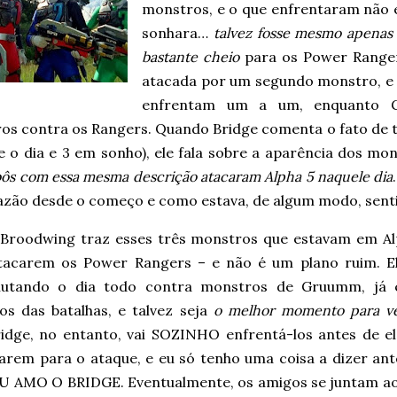
monstros, e o que enfrentaram não 
sonhara…
talvez fosse mesmo apena
bastante cheio
para os Power Ranger
atacada por um segundo monstro, e 
enfrentam um a um, enquanto G
os contra os Rangers. Quando Bridge comenta o fato de t
e o dia e 3 em sonho), ele fala sobre a aparência dos mo
bôs com essa mesma descrição atacaram Alpha 5 naquele dia
razão desde o começo e como estava, de algum modo, senti
 Broodwing traz esses três monstros que estavam em Al
tacarem os Power Rangers – e não é um plano ruim. El
lutando o dia todo contra monstros de Gruumm, já 
os das batalhas, e talvez seja
o melhor momento para v
idge, no entanto, vai SOZINHO enfrentá-los antes de el
arem para o ataque, e eu só tenho uma coisa a dizer ant
EU AMO O BRIDGE. Eventualmente, os amigos se juntam ao