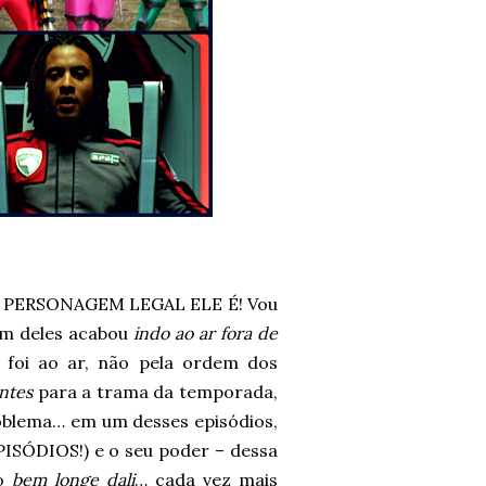
UE PERSONAGEM LEGAL ELE É! Vou
 um deles acabou
indo ao ar fora de
 foi ao ar, não pela ordem dos
ntes
para a trama da temporada,
oblema… em um desses episódios,
SÓDIOS!) e o seu poder – dessa
do
bem longe dali
… cada vez mais