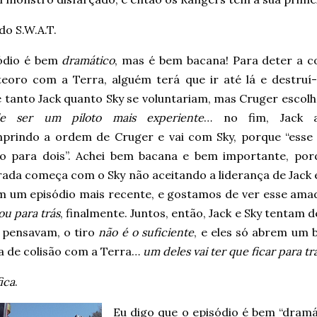
o S.W.A.T.
ódio é bem
dramático
, mas é bem bacana! Para deter a co
eoro com a Terra, alguém terá que ir até lá e destruí
 e tanto Jack quanto Sky se voluntariam, mas Cruger escolh
e ser um piloto mais experiente
… no fim, Jack a
prindo a ordem de Cruger e vai com Sky, porque “esse
ho para dois”. Achei bem bacana e bem importante, por
da começa com o Sky não aceitando a liderança de Jack e,
m um episódio mais recente, e gostamos de ver esse amad
ou para trás
, finalmente. Juntos, então, Jack e Sky tentam 
 pensavam, o tiro
não é o suficiente
, e eles só abrem um 
a de colisão com a Terra…
um deles vai ter que ficar para trá
ica
.
Eu digo que o episódio é bem “dram