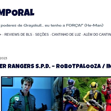
Pular para o conteúdo principal
EMPORAL
oderes de Grayskull... eu tenho a FORÇA!" (He-Man)
+
REVIEWS DE BLS
SEÇÕES
CANTINHO DE LUZ
ALÉM DO CANTIN
 2023
R RANGERS S.P.D. – ROBOTPALOOZA / I