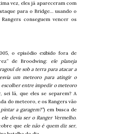
ltima vez, eles já apareceram com
estaque para o Bridge… usando o
 Rangers conseguem vencer os
05, o episódio exibido fora de
rez” de Broodwing:
ele planeja
agoul de sob a terra para atacar a
svia um meteoro para atingir o
 escolher entre impedir o meteoro
 sei lá, que eles se separem? A
ada do meteoro, e os Rangers vão
pintar a garagem?”
) em busca de
–
ele devia ser o Ranger Vermelho
.
scobre que
ele não é quem diz ser
,
a batalha do dia.