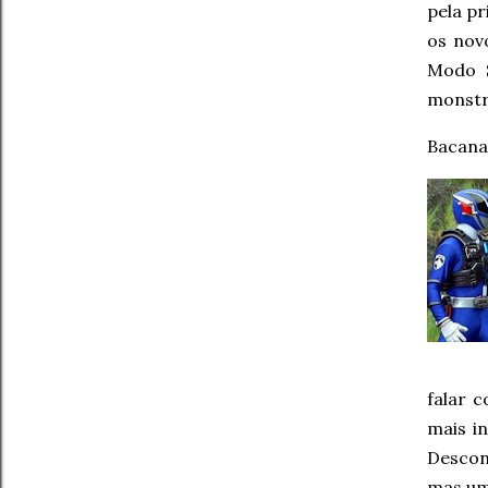
pela pr
os nov
Modo S
monstr
Bacana
falar 
mais i
Descon
mas um 