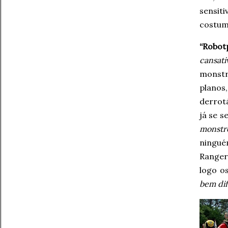
sensit
costume
“Robot
cansati
monstro
planos
derrot
já se 
monstr
ningué
Ranger
logo o
bem dif