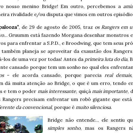
ivo nosso menino Bridge! Em outro, percebemos a
ami
ira rivalidade e/ou disputa que vimos em outros episódios
palooza”
, de 29 de agosto de 2005, traz
os Rangers em u
vo
… Gruumm está fazendo Morgana desenhar monstros e
s para enfrentar a S.P.D., e Broodwing, que tem seus pró
, também planeja se aproveitar da exaustão dos Rangers
á-los de uma vez por todas! Antes da
primeira luta do dia
, 
sente cansado porque tem um sonho no qual eles enfrent
os
– ele acorda cansado, porque parecia
real demais
m dá muita atenção ao Bridge, o que é um erro, tendo em 
s e tem o poder
mais interessante
, quiçá
mais importante
, 
s Rangers precisam enfrentar um robô gigante que está 
erente da convencional
, porque é
muito silenciosa
.
Bridge não entende… ele sentiu q
simples sonho
, mas os Rangers nã