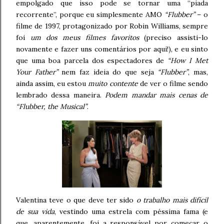
empolgado que isso pode se tornar uma “piada
recorrente”, porque eu simplesmente AMO
“Flubber”
– o
filme de 1997, protagonizado por Robin Williams, sempre
foi
um dos meus filmes favoritos
(preciso assisti-lo
novamente e fazer uns comentários por aqui!), e eu sinto
que uma boa parcela dos espectadores de
“How I Met
Your Father”
nem faz ideia do que seja
“Flubber”
, mas,
ainda assim, eu estou
muito contente
de ver o filme sendo
lembrado dessa maneira.
Podem mandar mais cenas de
“Flubber, the Musical”
.
Valentina teve o que deve ter sido
o trabalho mais difícil
de sua vida
, vestindo uma estrela com péssima fama (e
que, aparentemente, foi a responsável por começar o